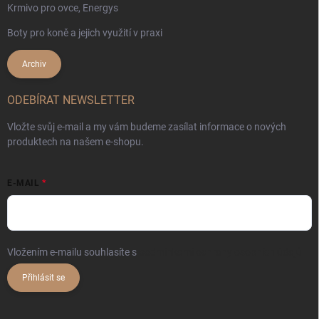
Krmivo pro ovce, Energys
Boty pro koně a jejich využití v praxi
Archiv
ODEBÍRAT NEWSLETTER
Vložte svůj e-mail a my vám budeme zasílat informace o nových
produktech na našem e-shopu.
E-MAIL
Vložením e-mailu souhlasíte s
podmínkami ochrany osobních údajů
Přihlásit se