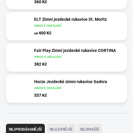
360 Kč
ELT Zimní jezdecké rukavice St. Moritz
IHNED K ODESLÁNÍ
400 Kč
od
Fair Play Zimní jezdecké rukavice CORTINA
IHNED K ODESLÁNÍ
382 Kč
Horze Jezdecké zimní rukavice Sadnra
IHNED K ODESLÁNÍ
557 Kč
Ř
a
NEJPRODÁVANĚJŠÍ
NEJLEVNĚJŠÍ
NEJDRAŽŠÍ