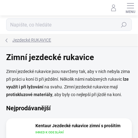
Přejít
na
obsah
Hledat
Jezdecké RUKAVICE
Zimní jezdecké rukavice
Zimní jezdecké rukavice jsou navrženy tak, aby v nich nebyla zima
při práci u koní či při ježdění. Několik námi nabízených rukavic
lze
využít i
při lyžování
na svahu. Zimní jezdecké rukavice mají
protiskluzové materiály
, aby byly co nejlepší při jízdě na koni.
Nejprodávanější
Kentaur Jezdecké rukavice zimní s prošitím
IHNED K ODESLÁNÍ