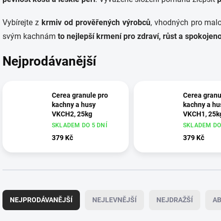
Vybírejte z
krmiv od prověřených výrobců
, vhodných pro malo
svým kachnám
to nejlepší krmení pro zdraví, růst a spokojen
Nejprodávanější
Cerea granule pro
Cerea granu
kachny a husy
kachny a hu
VKCH2, 25kg
VKCH1, 25k
SKLADEM DO 5 DNÍ
SKLADEM DO 
379 Kč
379 Kč
Ř
a
NEJPRODÁVANĚJŠÍ
NEJLEVNĚJŠÍ
NEJDRAŽŠÍ
A
z
e