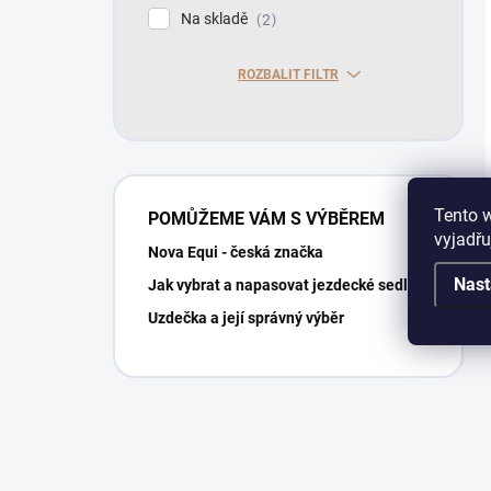
Na skladě
2
ROZBALIT FILTR
Tento 
POMŮŽEME VÁM S VÝBĚREM
vyjadřu
Nova Equi - česká značka
Nast
Jak vybrat a napasovat jezdecké sedlo?
Uzdečka a její správný výběr