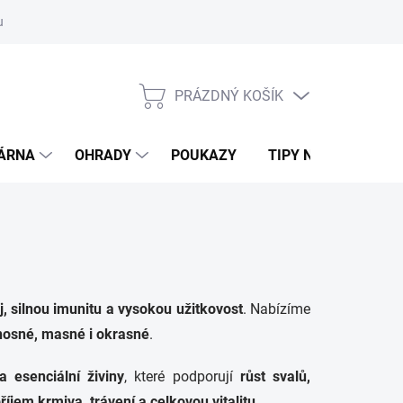
ouvy/výměna
Podmínky ochrany osobních údajů
Moje objednávk
PRÁZDNÝ KOŠÍK
NÁKUPNÍ
KOŠÍK
DÁRNA
OHRADY
POUKAZY
TIPY NA DÁRKY
j, silnou imunitu a vysokou užitkovost
. Nabízíme
nosné, masné i okrasné
.
a esenciální živiny
, které podporují
růst svalů,
říjem krmiva, trávení a celkovou vitalitu
.