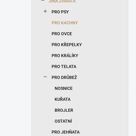
JINÁ ZVÍŘATA
í
p
PRO PSY
a
n
PRO KACHNY
e
PRO OVCE
l
PRO KŘEPELKY
PRO KRÁLÍKY
PRO TELATA
PRO DRŮBEŽ
NOSNICE
KUŘATA
BROJLER
OSTATNÍ
PRO JEHŇATA