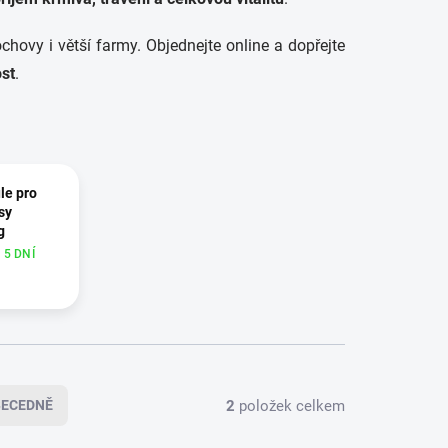
chovy i větší farmy. Objednejte online a dopřejte
ost
.
le pro
sy
g
5 DNÍ
2
položek celkem
BECEDNĚ