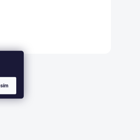
eny pro
1. - 35
asím