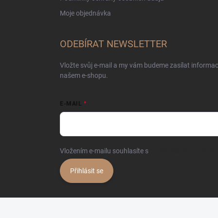
Moje objednávka
ODEBÍRAT NEWSLETTER
Vložte svůj e-mail a my vám budeme zasílat informa
našem e-shopu.
E-MAIL
Vložením e-mailu souhlasíte s
podmínkami ochrany o
Přihlásit se