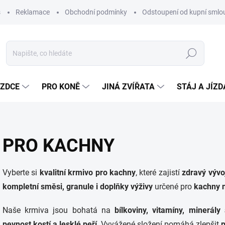
s
Reklamace
Obchodní podmínky
Odstoupení od kupní sml
Hledat
EZDCE
PRO KONĚ
JINÁ ZVÍŘATA
STÁJ A JÍZ
PRO KACHNY
Vyberte si
kvalitní krmivo pro kachny
, které zajistí
zdravý vývo
kompletní směsi, granule i doplňky výživy
určené pro
kachny 
Naše krmiva jsou bohatá na
bílkoviny, vitamíny, minerály 
pevnost kostí a lesklé peří
. Vyvážené složení pomáhá zlepšit
p