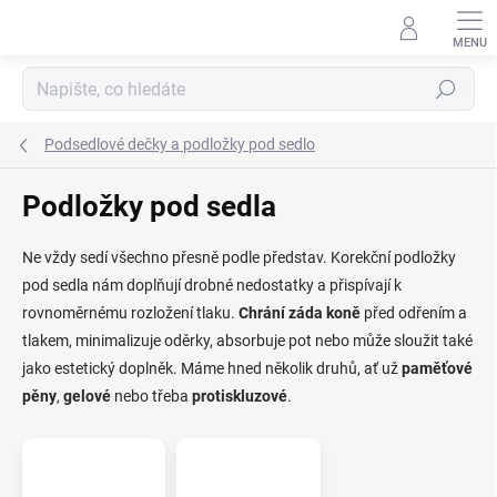
Přejít
na
obsah
Hledat
Podsedlové dečky a podložky pod sedlo
Podložky pod sedla
Ne vždy sedí všechno přesně podle představ. Korekční podložky
pod sedla nám doplňují drobné nedostatky a přispívají k
rovnoměrnému rozložení tlaku.
Chrání záda koně
před odřením a
tlakem, minimalizuje oděrky, absorbuje pot nebo může sloužit také
jako estetický doplněk. Máme hned několik druhů, ať už
paměťové
pěny
,
gelové
nebo třeba
protiskluzové
.