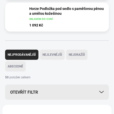
Horze Podložka pod sedlo s paměťovou pěnou
a umělou kožešinou
SKLADEM DO 5 DNÍ
1 092 Kč
Ř
a
NEJPRODÁVANĚJŠÍ
NEJLEVNĚJŠÍ
NEJDRAŽŠÍ
z
e
ABECEDNĚ
n
í
50
položek celkem
p
r
OTEVŘÍT FILTR
o
d
u
V
k
ý