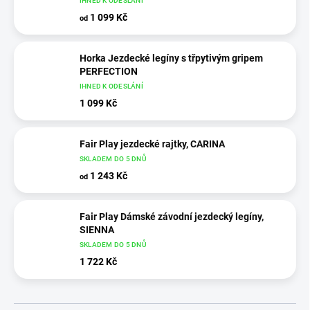
IHNED K ODESLÁNÍ
1 099 Kč
od
Horka Jezdecké legíny s třpytivým gripem
PERFECTION
IHNED K ODESLÁNÍ
1 099 Kč
Fair Play jezdecké rajtky, CARINA
SKLADEM DO 5 DNŮ
1 243 Kč
od
Fair Play Dámské závodní jezdecký legíny,
SIENNA
SKLADEM DO 5 DNŮ
1 722 Kč