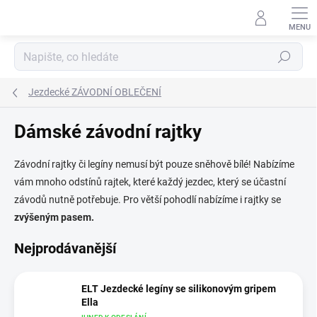
Přejít
na
obsah
Hledat
Jezdecké ZÁVODNÍ OBLEČENÍ
Dámské závodní rajtky
Závodní rajtky či legíny nemusí být pouze sněhově bílé! Nabízíme
vám mnoho odstínů rajtek, které každý jezdec, který se účastní
závodů nutně potřebuje. Pro větší pohodlí nabízíme i rajtky se
zvýšeným pasem.
Nejprodávanější
ELT Jezdecké legíny se silikonovým gripem
Ella