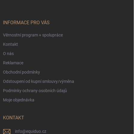
n
p
k
í
a
y
t
v
ý
í
INFORMACE PRO VÁS
p
i
Věrnostní program + spolupráce
s
u
Kontakt
O nás
Reklamace
Obchodní podmínky
Odstoupení od kupní smlouvy/výměna
Podmínky ochrany osobních údajů
Moje objednávka
KONTAKT
info
@
equiduo.cz