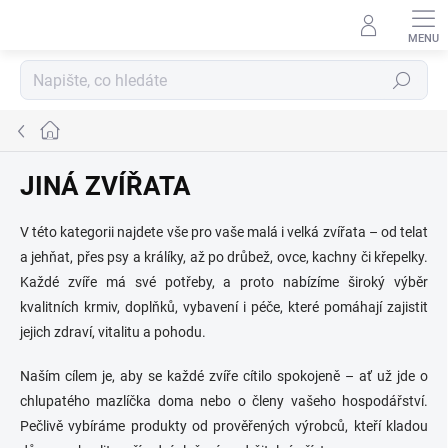
Přejít
na
obsah
Hledat
Domů
JINÁ ZVÍŘATA
V této kategorii najdete vše pro vaše malá i velká zvířata – od telat
a jehňat, přes psy a králíky, až po drůbež, ovce, kachny či křepelky.
Každé zvíře má své potřeby, a proto nabízíme široký výběr
kvalitních krmiv, doplňků, vybavení i péče, které pomáhají zajistit
jejich zdraví, vitalitu a pohodu.
Naším cílem je, aby se každé zvíře cítilo spokojeně – ať už jde o
chlupatého mazlíčka doma nebo o členy vašeho hospodářství.
Pečlivě vybíráme produkty od prověřených výrobců, kteří kladou