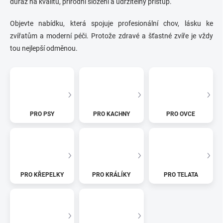
důraz na kvalitu, přírodní složení a udržitelný přístup.
Objevte nabídku, která spojuje profesionální chov, lásku ke
zvířatům a moderní péči. Protože zdravé a šťastné zvíře je vždy
tou nejlepší odměnou.
PRO PSY
PRO KACHNY
PRO OVCE
PRO KŘEPELKY
PRO KRÁLÍKY
PRO TELATA