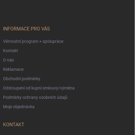
á
á
v
n
p
k
í
a
y
t
v
ý
í
INFORMACE PRO VÁS
p
i
Věrnostní program + spolupráce
s
u
Kontakt
O nás
Reklamace
Obchodní podmínky
Odstoupení od kupní smlouvy/výměna
Podmínky ochrany osobních údajů
Moje objednávka
KONTAKT