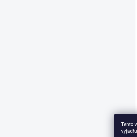
Tento 
vyjadřu