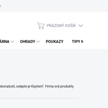
ouvy/výměna
Podmínky ochrany osobních údajů
Moje objednávk
PRÁZDNÝ KOŠÍK
NÁKUPNÍ
KOŠÍK
DÁRNA
OHRADY
POUKAZY
TIPY NA DÁRKY
konalostí, oslepte je třpytem". Firma své produkty