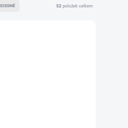
52
položek celkem
BECEDNĚ
NÁVKU
NA OBJEDNÁVKU
Blingyourhorse
na
Třpytivá čelenka na
uzdečku pro koně 50
TLE
SHADES BLACK
1 299 Kč
1 074 Kč bez DPH