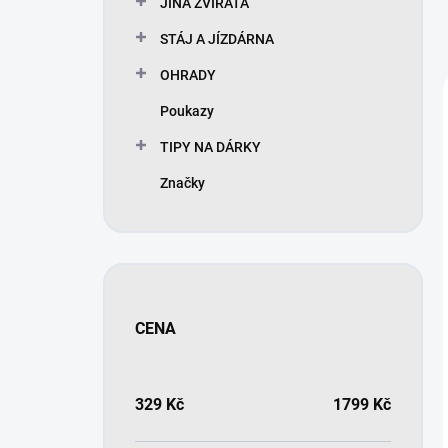
JINÁ ZVÍŘATA
í
p
STÁJ A JÍZDÁRNA
a
n
OHRADY
e
Poukazy
l
TIPY NA DÁRKY
Značky
CENA
329
Kč
1799
Kč