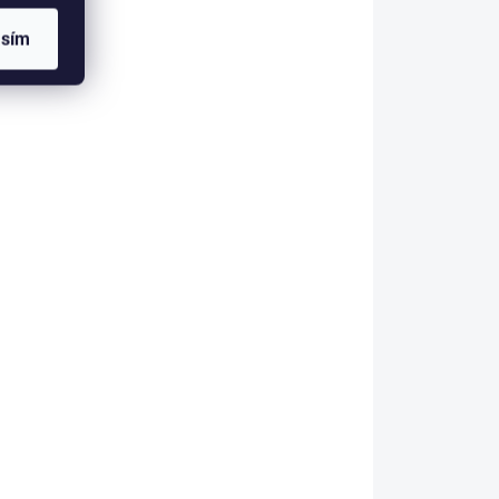
asím
IHNED K ODESLÁNÍ
SLÁNÍ
Blingyourhorse
Třpytivá čelenka na
nná
uzdečku pro koně
GOLD - SUBTILE
1 099 Kč