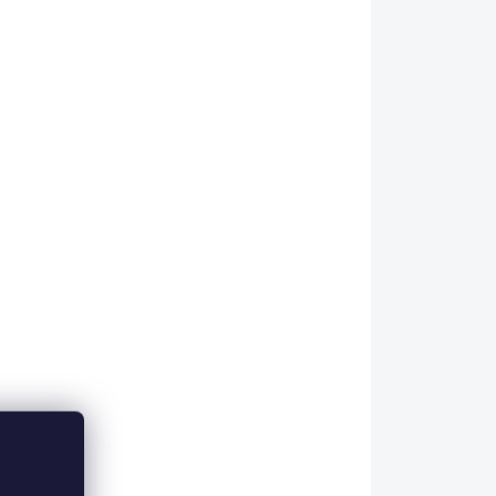
5 DNÍ
NA OBJEDNÁVKU
Blingyourhorse
na
Třpytivá čelenka na
uzdečku pro koně
PINK - SUBTILE
1 142 Kč
944 Kč bez DPH
il
Detail
sou
Celorůžová okouzlující
tra
čelenka