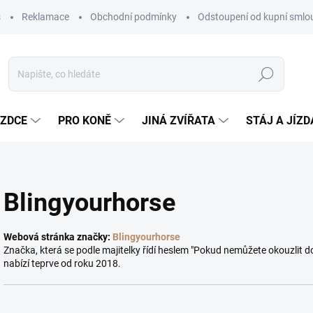
s
Reklamace
Obchodní podmínky
Odstoupení od kupní sml
Hledat
EZDCE
PRO KONĚ
JINÁ ZVÍŘATA
STÁJ A JÍZ
Blingyourhorse
Webová stránka značky:
Blingyourhorse
Značka, která se podle majitelky řídí heslem "Pokud nemůžete okouzlit do
nabízí teprve od roku 2018.
Ř