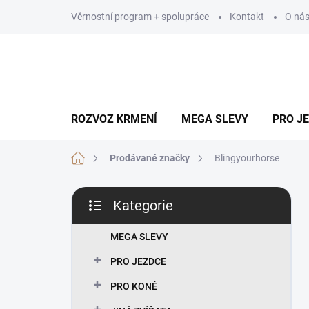
Přejít
Věrnostní program + spolupráce
Kontakt
O ná
na
obsah
ROZVOZ KRMENÍ
MEGA SLEVY
PRO J
Domů
Prodávané značky
Blingyourhorse
P
Kategorie
o
Přeskočit
s
kategorie
t
MEGA SLEVY
r
PRO JEZDCE
a
n
PRO KONĚ
n