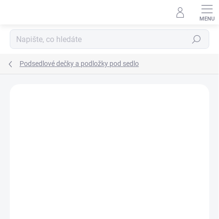
Přejít
na
obsah
Hledat
Podsedlové dečky a podložky pod sedlo
11 hodnocení
Podrobnosti hodnocení
ZNAČKA:
BLINGYOURHORSE