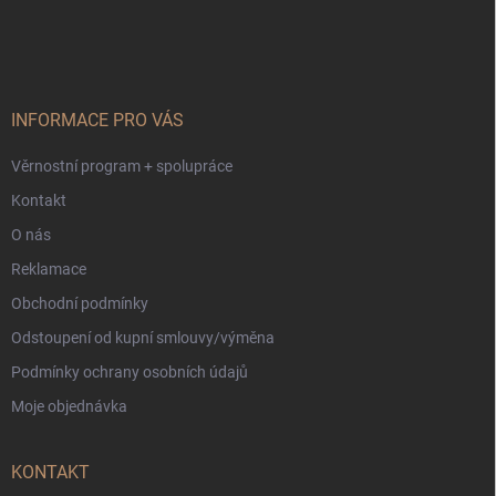
á
p
a
t
í
INFORMACE PRO VÁS
Věrnostní program + spolupráce
Kontakt
O nás
Reklamace
Obchodní podmínky
Odstoupení od kupní smlouvy/výměna
Podmínky ochrany osobních údajů
Moje objednávka
KONTAKT