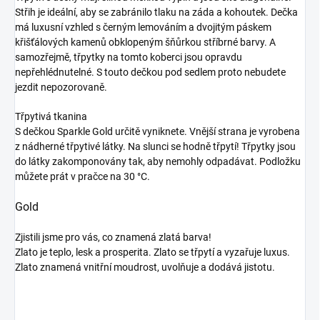
Střih je ideální, aby se zabránilo tlaku na záda a kohoutek. Dečka
má luxusní vzhled s černým lemováním a dvojitým páskem
křišťálových kamenů obklopeným šňůrkou stříbrné barvy. A
samozřejmě, třpytky na tomto koberci jsou opravdu
nepřehlédnutelné. S touto dečkou pod sedlem proto nebudete
jezdit nepozorovaně.
Třpytivá tkanina
S dečkou Sparkle Gold určitě vyniknete. Vnější strana je vyrobena
z nádherné třpytivé látky. Na slunci se hodně třpytí! Třpytky jsou
do látky zakomponovány tak, aby nemohly odpadávat. Podložku
můžete prát v pračce na 30 °C.
Gold
Zjistili jsme pro vás, co znamená zlatá barva!
Zlato je teplo, lesk a prosperita. Zlato se třpytí a vyzařuje luxus.
Zlato znamená vnitřní moudrost, uvolňuje a dodává jistotu.