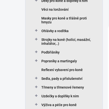
Deky pro koně a doplňky k nim
Věci na lonžování
Masky pro koně a třášně proti
hmyzu
Ohlávky a vodítka
Strojky na koně (holící, masážní,
inhalátor,..)
Podbřišníky
Poprsníky a martingaly
Reflexní vybavení pro koně
Sedla, pady a příslušenství
Třmeny a třmenové řemeny
Uzdečky a doplňky k nim
Výživa a péče pro koně