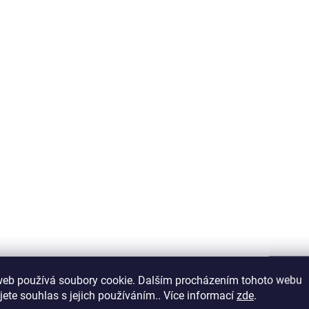
SKLADEM DO 5 DNŮ
SKLADEM D
Fair Play Stájové
Horze Zvony pro 
kamaše CERAMIC
neoprenové
770 Kč
390 Kč
636 Kč bez DPH
322 Kč bez DPH
Detail
D
Skvěle padnoucí chrániče
Odolný neopren tlumící
ideální pro použití ve stájích,
ve výbězích nebo při...
web používá soubory cookie. Dalším procházením tohoto webu
jete souhlas s jejich používáním.. Více informací
zde
.