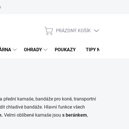
ouvy/výměna
Podmínky ochrany osobních údajů
Moje objednávk
PRÁZDNÝ KOŠÍK
NÁKUPNÍ
KOŠÍK
DÁRNA
OHRADY
POUKAZY
TIPY NA DÁRKY
 a přední kamaše, bandáže pro koně, transportní
it chladivé bandáže. Hlavní funkce všech
m.
Velmi oblíbené kamaše jsou
s beránkem
,