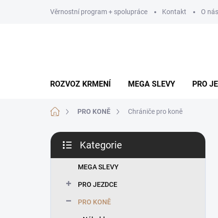
Přejít
Věrnostní program + spolupráce
Kontakt
O ná
na
obsah
ROZVOZ KRMENÍ
MEGA SLEVY
PRO J
Domů
PRO KONĚ
Chrániče pro koně
P
Kategorie
o
Přeskočit
s
kategorie
t
MEGA SLEVY
r
PRO JEZDCE
a
n
PRO KONĚ
n