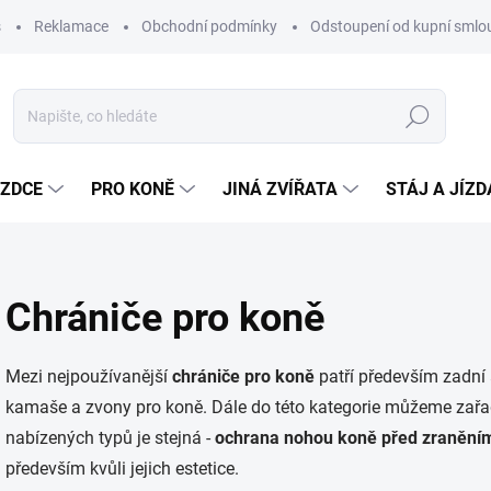
s
Reklamace
Obchodní podmínky
Odstoupení od kupní sml
Hledat
EZDCE
PRO KONĚ
JINÁ ZVÍŘATA
STÁJ A JÍZ
Chrániče pro koně
Mezi nejpoužívanější
chrániče pro koně
patří především zadní
kamaše a zvony pro koně. Dále do této kategorie můžeme zařad
nabízených typů je stejná -
ochrana nohou koně před zranění
především kvůli jejich estetice.