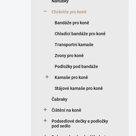
Náhubky
í
p
Chrániče pro koně
a
n
Bandáže pro koně
e
Chladící bandáže pro koně
l
Transportní kamaše
Zvony pro koně
Podložky pod bandáže
Kamaše pro koně
Stájové kamaše pro koně
Čabraky
Čištění na koně
Podsedlové dečky a podložky
pod sedlo