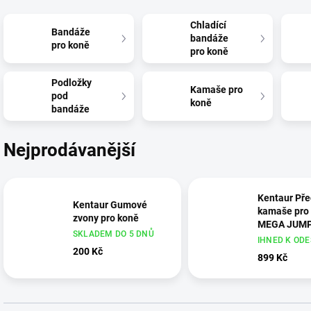
Chladící
Bandáže
bandáže
pro koně
pro koně
Podložky
Kamaše pro
pod
koně
bandáže
Nejprodávanější
Kentaur Pře
Kentaur Gumové
kamaše pro
zvony pro koně
MEGA JUM
SKLADEM DO 5 DNŮ
IHNED K ODE
200 Kč
899 Kč