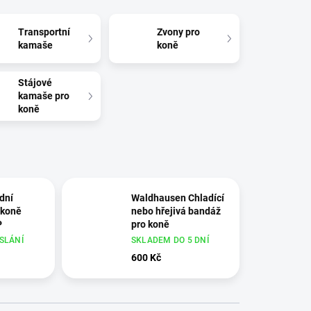
Transportní
Zvony pro
kamaše
koně
Stájové
kamaše pro
koně
dní
Waldhausen Chladící
 koně
nebo hřejivá bandáž
P
pro koně
SLÁNÍ
SKLADEM DO 5 DNÍ
600 Kč