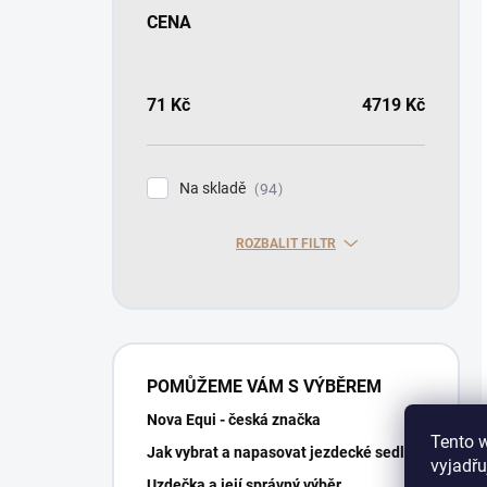
CENA
71
Kč
4719
Kč
Na skladě
94
ROZBALIT FILTR
POMŮŽEME VÁM S VÝBĚREM
Nova Equi - česká značka
Tento 
Jak vybrat a napasovat jezdecké sedlo?
vyjadřu
Uzdečka a její správný výběr