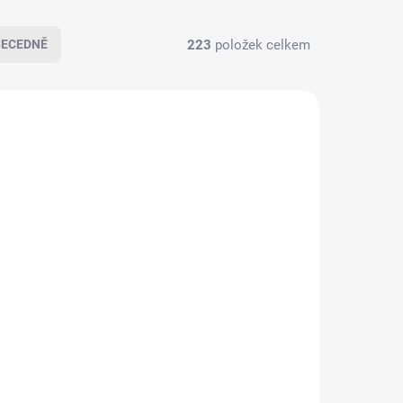
223
položek celkem
BECEDNĚ
DESLÁNÍ
SKLADEM DO 5 DNÍ
Waldhausen Chladící
nebo hřejivá bandáž
pro koně