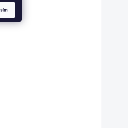
asím
-10 DNŮ
SKLADEM DO 2-10 DNŮ
ezurní
Kentaur Přední
 s
drezurní kamaše pro
koně s beránkem s
kortexem
850 Kč
702 Kč bez DPH
etail
Detail
vedení
Několik barevných provedení