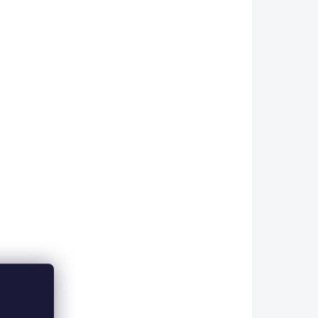
O 5 DNÍ
IHNED K ODESLÁNÍ
koně
Kentaur Zadní kamaše
MEGA JUMP s
neoprenem
890 Kč
736 Kč bez DPH
etail
Detail
 nárazy
Zadní kamaše MEGA JUMP s
umělým beránkem jsou pečlivě
navržené pro koně,...