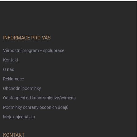
Z
a
á
c
p
í
p
a
r
t
v
í
INFORMACE PRO VÁS
k
y
Věrnostní program + spolupráce
v
ý
Kontakt
p
i
O nás
s
Reklamace
u
Obchodní podmínky
Odstoupení od kupní smlouvy/výměna
Podmínky ochrany osobních údajů
Moje objednávka
KONTAKT