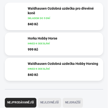
Waldhausen Ozdobná uzdečka pro dřevěné
koně
SKLADEM DO 5 DNÍ
840 Kč
Horka Hobby Horse
IHNED K ODESLÁNÍ
999 Kč
Waldhausen Ozdobná uzdečka Hobby Horsing
IHNED K ODESLÁNÍ
840 Kč
Ř
a
NEJPRODÁVANĚJŠÍ
NEJLEVNĚJŠÍ
NEJDRAŽŠÍ
z