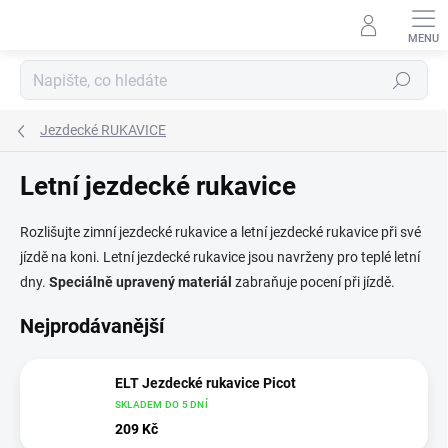
Přejít
na
obsah
Hledat
Jezdecké RUKAVICE
Letní jezdecké rukavice
Rozlišujte zimní jezdecké rukavice a letní jezdecké rukavice při své
jízdě na koni. Letní jezdecké rukavice jsou navrženy pro teplé letní
dny.
Speciálně upravený materiál
zabraňuje pocení při jízdě.
Nejprodávanější
ELT Jezdecké rukavice Picot
SKLADEM DO 5 DNÍ
209 Kč