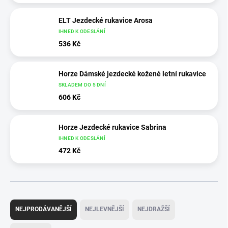
ELT Jezdecké rukavice Arosa
IHNED K ODESLÁNÍ
536 Kč
Horze Dámské jezdecké kožené letní rukavice
SKLADEM DO 5 DNÍ
606 Kč
Horze Jezdecké rukavice Sabrina
IHNED K ODESLÁNÍ
472 Kč
Ř
a
NEJPRODÁVANĚJŠÍ
NEJLEVNĚJŠÍ
NEJDRAŽŠÍ
z