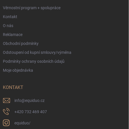
y
Věrnostní program + spolupráce
v
ý
Kontakt
p
i
O nás
s
Reklamace
u
Obchodní podmínky
Odstoupení od kupní smlouvy/výměna
Podmínky ochrany osobních údajů
Moje objednávka
KONTAKT
info
@
equiduo.cz
+420 732 469 407
equiduo/