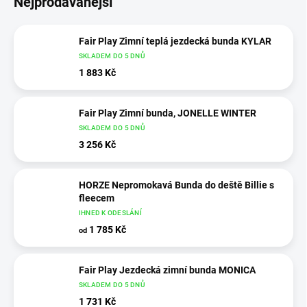
Nejprodávanější
Fair Play Zimní teplá jezdecká bunda KYLAR
SKLADEM DO 5 DNŮ
1 883 Kč
Fair Play Zimní bunda, JONELLE WINTER
SKLADEM DO 5 DNŮ
3 256 Kč
HORZE Nepromokavá Bunda do deště Billie s
fleecem
IHNED K ODESLÁNÍ
1 785 Kč
od
Fair Play Jezdecká zimní bunda MONICA
SKLADEM DO 5 DNŮ
1 731 Kč