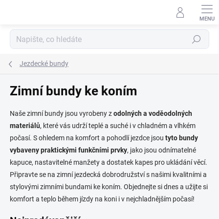
Přejít
na
obsah
Hledat
Jezdecké bundy
Zimní bundy ke koním
Naše zimní bundy jsou vyrobeny z
odolných a voděodolných
materiálů
, které vás udrží teplé a suché i v chladném a vlhkém
počasí. S ohledem na komfort a pohodlí jezdce jsou
tyto bundy
vybaveny praktickými funkčními prvky
, jako jsou odnímatelné
kapuce, nastavitelné manžety a dostatek kapes pro ukládání věcí.
Připravte se na zimní jezdecká dobrodružství s našimi kvalitními a
stylovými zimními bundami ke koním. Objednejte si dnes a užijte si
komfort a teplo během jízdy na koni i v nejchladnějším počasí!