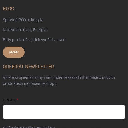
BLOG
Správná Péče o kopyta
Krmivo pro ovce, Energys
Boty pro koně a jejich využití v praxi
Archiv
ODEBÍRAT NEWSLETTER
Vložte svůj e-mail a my vám budeme zasílat informace o nových
produktech na našem e-shopu.
E-MAIL
Vložením e-mailu souhlasíte s
podmínkami ochrany osobních údajů