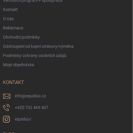
Věrnostní program + spolupráce
s
u
Kontakt
O nás
Reklamace
Obchodní podmínky
Odstoupení od kupní smlouvy/výměna
Podmínky ochrany osobních údajů
Moje objednávka
KONTAKT
info
@
equiduo.cz
+420 732 469 407
equiduo/