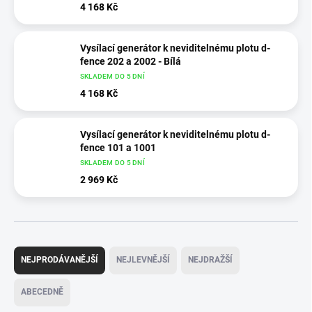
4 168 Kč
Vysílací generátor k neviditelnému plotu d-
fence 202 a 2002 - Bílá
SKLADEM DO 5 DNÍ
4 168 Kč
Vysílací generátor k neviditelnému plotu d-
fence 101 a 1001
SKLADEM DO 5 DNÍ
2 969 Kč
Ř
a
NEJPRODÁVANĚJŠÍ
NEJLEVNĚJŠÍ
NEJDRAŽŠÍ
z
e
ABECEDNĚ
n