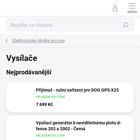
Přejít
na
obsah
Hledat
Elektronické obojky pro psy
Vysílače
Nejprodávanější
Přijímač - ruční zařízení pro DOG GPS X25
SKLADEM DO 5 DNÍ
7 699 Kč
Vysílací generátor k neviditelnému plotu d-
fence 202 a 2002 - Černá
SKLADEM DO 5 DNÍ