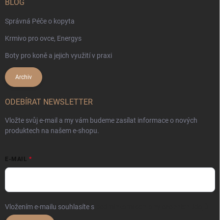
BLOG
Správná Péče o kopyta
Krmivo pro ovce, Energys
Boty pro koně a jejich využití v praxi
Archiv
ODEBÍRAT NEWSLETTER
Vložte svůj e-mail a my vám budeme zasílat informace o nových
produktech na našem e-shopu.
E-MAIL
Vložením e-mailu souhlasíte s
podmínkami ochrany osobních údajů