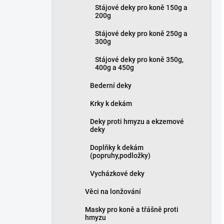
Stájové deky pro koně 150g a
200g
Stájové deky pro koně 250g a
300g
Stájové deky pro koně 350g,
400g a 450g
Bederní deky
Krky k dekám
Deky proti hmyzu a ekzemové
deky
Doplňky k dekám
(popruhy,podložky)
Vycházkové deky
Věci na lonžování
Masky pro koně a třášně proti
hmyzu