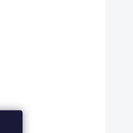
eka 100
Pohoda stisknutím tlačítka.
teplo a
Terapeutická deka na ohřívání
a masáž Waldhausen...
-10 DNŮ
IHNED K ODESLÁNÍ
kavá
Waldhausen Stájová