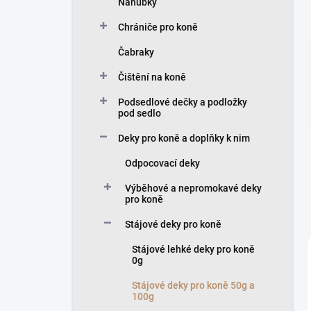
Náhubky
í
p
Chrániče pro koně
a
n
Čabraky
e
Čištění na koně
l
Podsedlové dečky a podložky
pod sedlo
Deky pro koně a doplňky k nim
Odpocovací deky
Výběhové a nepromokavé deky
pro koně
Stájové deky pro koně
Stájové lehké deky pro koně
0g
Stájové deky pro koně 50g a
100g