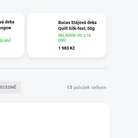
vá deka
Bucas Stájová deka
lasgow
Quilt Silk-feel, 50g
SKLADEM DO 2-10
DNŮ
SLÁNÍ
1 983 Kč
13
položek celkem
BECEDNĚ