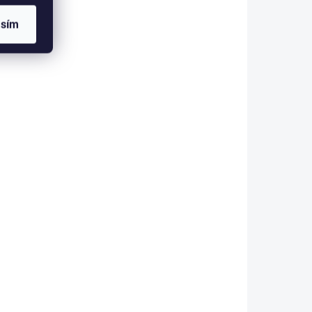
t
deka pro koně
asím
ck
ECONOMIC 100 g
1 561 Kč
1 290 Kč bez DPH
etail
Detail
ht –
Hřejivá, prodyšná deka s
termonáplní 100 g/m.