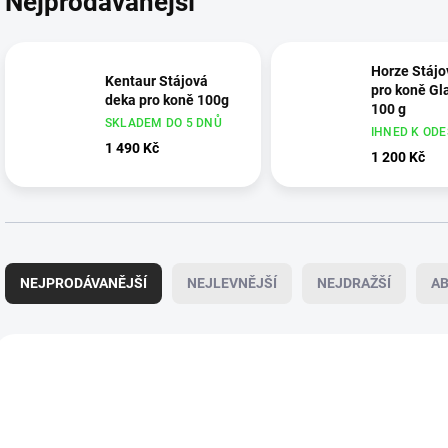
Nejprodávanější
Horze Stájo
Kentaur Stájová
pro koně G
deka pro koně 100g
100 g
SKLADEM DO 5 DNŮ
IHNED K ODE
1 490 Kč
1 200 Kč
Ř
a
NEJPRODÁVANĚJŠÍ
NEJLEVNĚJŠÍ
NEJDRAŽŠÍ
A
z
e
n
V
í
ý
NOVINKA
p
p
AKCE
r
i
o
s