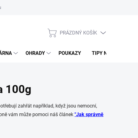
ouvy/výměna
Podmínky ochrany osobních údajů
Moje objednávk
PRÁZDNÝ KOŠÍK
NÁKUPNÍ
KOŠÍK
DÁRNA
OHRADY
POUKAZY
TIPY NA DÁRKY
a 100g
otřebují zahřát například, když jsou nemocní,
o koně vám může pomoci náš článek
"
Jak správně