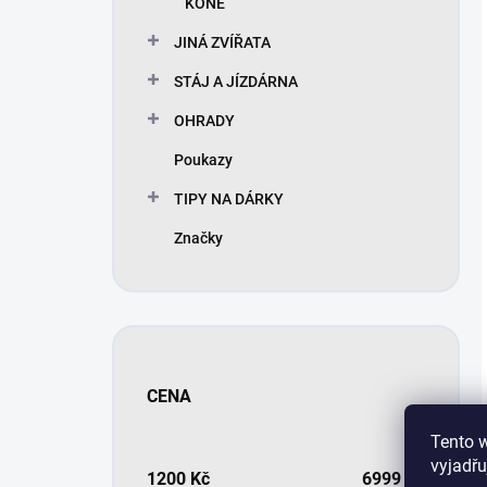
KONĚ
JINÁ ZVÍŘATA
STÁJ A JÍZDÁRNA
OHRADY
Poukazy
TIPY NA DÁRKY
Značky
CENA
Tento 
vyjadřu
1200
Kč
6999
Kč