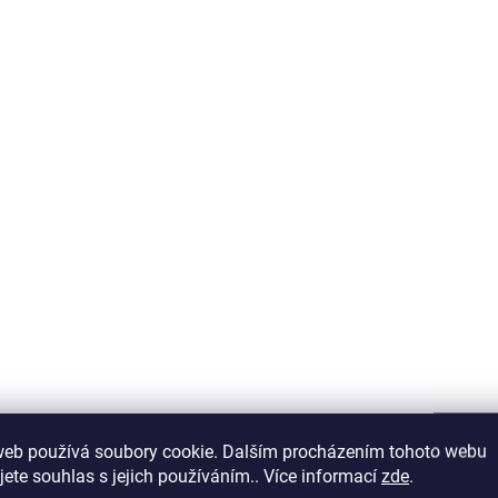
Praktická deka liner s výplní
100 g je skvělým doplňkem k
Ekonomická stájová d
výběhovým i...
g poskytuje spolehlivé 
výjimečný komfort...
web používá soubory cookie. Dalším procházením tohoto webu
SKLADEM DO 5 DNÍ
SKLADEM DO 2
jete souhlas s jejich používáním.. Více informací
zde
.
Bucas výběhová deka
BUCAS Nepromo