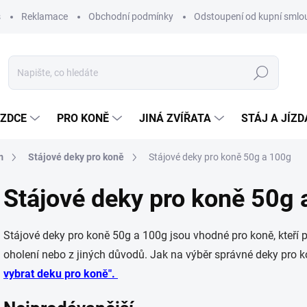
s
Reklamace
Obchodní podmínky
Odstoupení od kupní sml
Hledat
EZDCE
PRO KONĚ
JINÁ ZVÍŘATA
STÁJ A JÍZ
m
Stájové deky pro koně
Stájové deky pro koně 50g a 100g
Stájové deky pro koně 50g 
Stájové deky pro koně 50g a 100g jsou vhodné pro koně, kteří p
oholení nebo z jiných důvodů. Jak na výběr správné deky pr
vybrat deku pro koně"
.