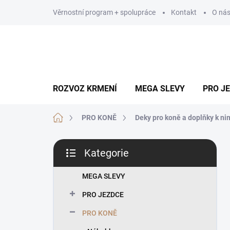
Přejít
Věrnostní program + spolupráce
Kontakt
O ná
na
obsah
ROZVOZ KRMENÍ
MEGA SLEVY
PRO J
Domů
PRO KONĚ
Deky pro koně a doplňky k ni
P
Kategorie
o
Přeskočit
s
kategorie
t
MEGA SLEVY
r
PRO JEZDCE
a
n
PRO KONĚ
n