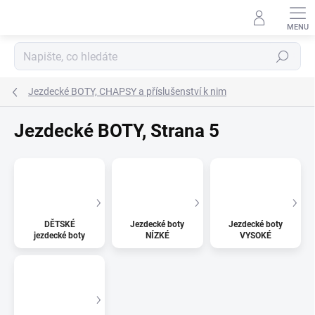
Přejít
na
obsah
Hledat
Jezdecké BOTY, CHAPSY a příslušenství k nim
Jezdecké BOTY
, Strana 5
DĚTSKÉ
Jezdecké boty
Jezdecké boty
jezdecké boty
NÍZKÉ
VYSOKÉ