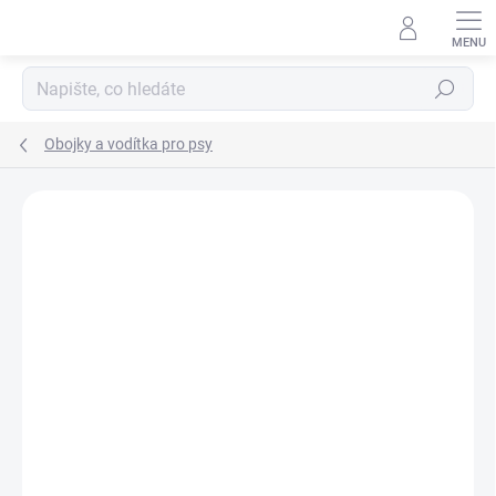
Přejít
na
obsah
Hledat
Obojky a vodítka pro psy
Neohodnoceno
Podrobnosti hodnocení
ZNAČKA:
VNT ELECTRONICS S.R.O.