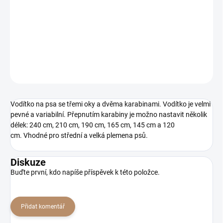
Vodítko na psa se třemi oky a dvěma karabinami.
DETAILNÍ INFORMACE
ZEPTAT SE
HLÍDAT
Vodítko na psa se třemi oky a dvěma karabinami. Vodítko je velmi
pevné a variabilní. Přepnutím karabiny je možno nastavit několik
délek: 240 cm, 210 cm, 190 cm, 165 cm, 145 cm a 120
cm. Vhodné pro střední a velká plemena psů.
Diskuze
Buďte první, kdo napíše příspěvek k této položce.
Přidat komentář