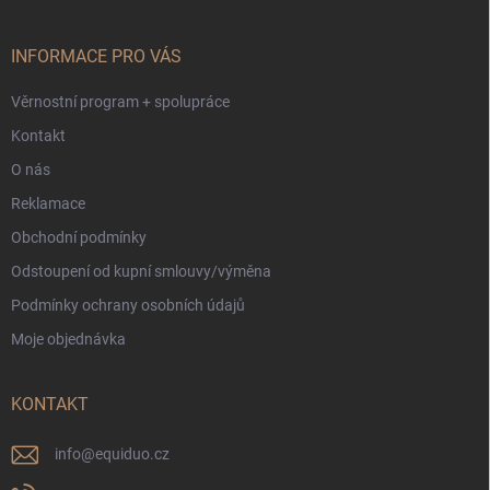
a
t
í
INFORMACE PRO VÁS
Věrnostní program + spolupráce
Kontakt
O nás
Reklamace
Obchodní podmínky
Odstoupení od kupní smlouvy/výměna
Podmínky ochrany osobních údajů
Moje objednávka
KONTAKT
info
@
equiduo.cz