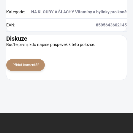
Kategorie
:
NA KLOUBY A ŠLACHY Vitamíny a bylinky pro koně
EAN
:
8595643602145
Diskuze
Buďte první, kdo napíše příspěvek k této položce.
Přidat komentář
Z
á
p