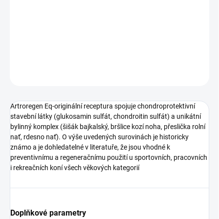
Artroregen Eq-originální receptura spojuje chondroprotektivní
stavební látky (glukosamin sulfát, chondroitin sulfát) a unikátní
bylinný komplex (šišák bajkalský, bršlice kozí noha, přeslička rolní
nať, rdesno nať)
DETAILNÍ INFORMACE
ZEPTAT SE
HLÍDAT
Artroregen Eq-originální receptura spojuje chondroprotektivní
stavební látky (glukosamin sulfát, chondroitin sulfát) a unikátní
bylinný komplex (šišák bajkalský, bršlice kozí noha, přeslička rolní
nať, rdesno nať). O výše uvedených surovinách je historicky
známo a je dohledatelné v literatuře, že jsou vhodné k
preventivnímu a regeneračnímu použití u sportovních, pracovních
i rekreačních koní všech věkových kategorií
Doplňkové parametry