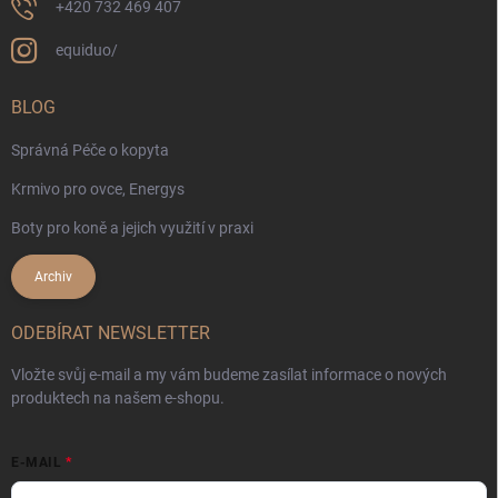
+420 732 469 407
equiduo/
BLOG
Správná Péče o kopyta
Krmivo pro ovce, Energys
Boty pro koně a jejich využití v praxi
Archiv
ODEBÍRAT NEWSLETTER
Vložte svůj e-mail a my vám budeme zasílat informace o nových
produktech na našem e-shopu.
E-MAIL