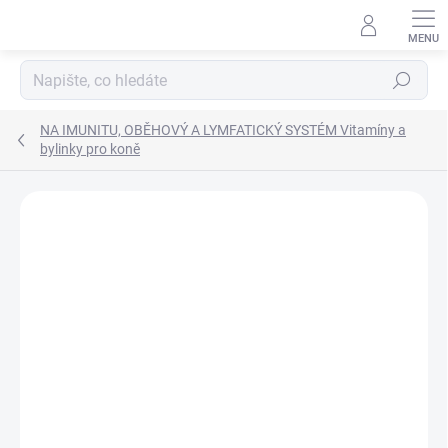
Přejít
na
obsah
Hledat
NA IMUNITU, OBĚHOVÝ A LYMFATICKÝ SYSTÉM Vitamíny a
bylinky pro koně
Neohodnoceno
Podrobnosti hodnocení
ZNAČKA:
TOPVET