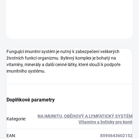
životních funkcí organizmu
DETAILNÍ INFORMACE
ZEPTAT SE
HLÍDAT
Fungující imunitní systém je nutný k zabezpečení veškerých
životních funkcí organizmu. Bylinný komplex je bohatý na
vitamíny, minerály a další cenné látky, které slouží k podpoře
imunitního systému.
Doplňkové parametry
NA IMUNITU, OBĚHOVÝ A LYMFATICKÝ SYSTÉM
Kategorie
:
Vitamíny a bylinky pro koně
EAN
:
8595643602152