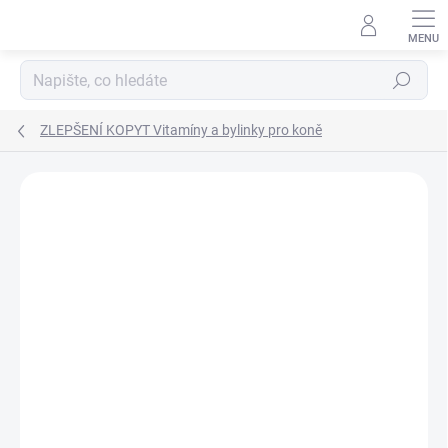
Přejít
na
obsah
Hledat
ZLEPŠENÍ KOPYT Vitamíny a bylinky pro koně
Neohodnoceno
Podrobnosti hodnocení
ZNAČKA:
TOPVET