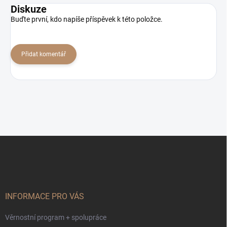
Diskuze
Buďte první, kdo napíše příspěvek k této položce.
Přidat komentář
Z
á
p
a
t
í
INFORMACE PRO VÁS
Věrnostní program + spolupráce