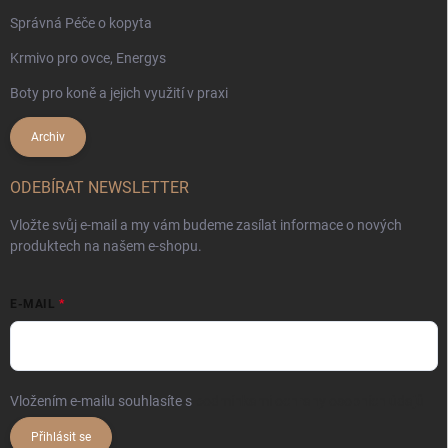
Správná Péče o kopyta
Krmivo pro ovce, Energys
Boty pro koně a jejich využití v praxi
Archiv
ODEBÍRAT NEWSLETTER
Vložte svůj e-mail a my vám budeme zasílat informace o nových
produktech na našem e-shopu.
E-MAIL
Vložením e-mailu souhlasíte s
podmínkami ochrany osobních údajů
Přihlásit se