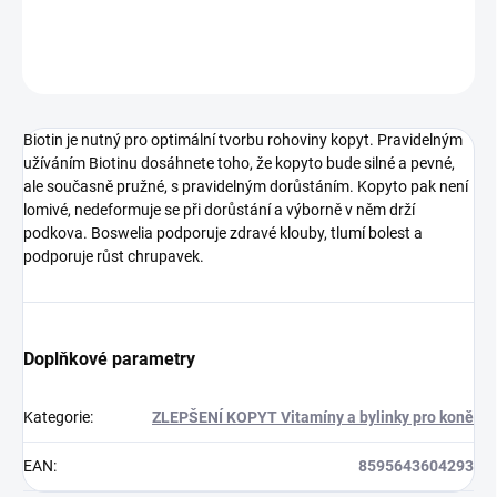
DETAILNÍ INFORMACE
ZEPTAT SE
HLÍDAT
Biotin je nutný pro optimální tvorbu rohoviny kopyt. Pravidelným
užíváním Biotinu dosáhnete toho, že kopyto bude silné a pevné,
ale současně pružné, s pravidelným dorůstáním. Kopyto pak není
lomivé, nedeformuje se při dorůstání a výborně v něm drží
podkova. Boswelia podporuje zdravé klouby, tlumí bolest a
podporuje růst chrupavek.
Doplňkové parametry
Kategorie
:
ZLEPŠENÍ KOPYT Vitamíny a bylinky pro koně
EAN
:
8595643604293