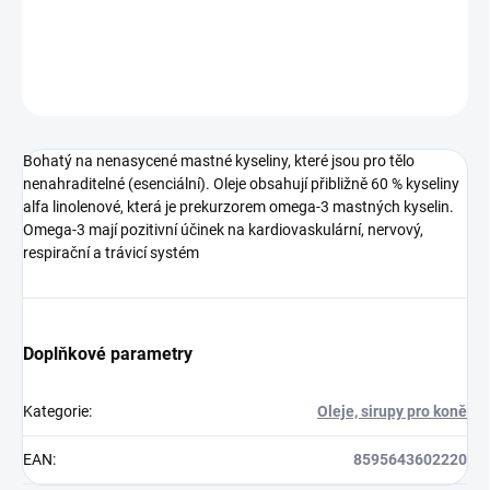
DETAILNÍ INFORMACE
ZEPTAT SE
HLÍDAT
Bohatý na nenasycené mastné kyseliny, které jsou pro tělo
nenahraditelné (esenciální). Oleje obsahují přibližně 60 % kyseliny
alfa linolenové, která je prekurzorem omega-3 mastných kyselin.
Omega-3 mají pozitivní účinek na kardiovaskulární, nervový,
respirační a trávicí systém
Doplňkové parametry
Kategorie
:
Oleje, sirupy pro koně
EAN
:
8595643602220