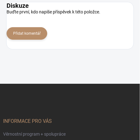
Diskuze
Buďte první, kdo napíše příspěvek k této položce.
Přidat komentář
Z
á
p
a
t
í
INFORMACE PRO VÁS
Věrnostní program + spolupráce