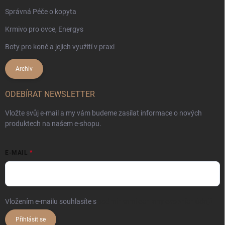
Správná Péče o kopyta
Krmivo pro ovce, Energys
Boty pro koně a jejich využití v praxi
Archiv
ODEBÍRAT NEWSLETTER
Vložte svůj e-mail a my vám budeme zasílat informace o nových
produktech na našem e-shopu.
E-MAIL
Vložením e-mailu souhlasíte s
podmínkami ochrany osobních údajů
Přihlásit se