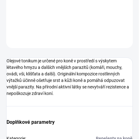
Olejové tonikum je určené pro koně v prostředí s výskytem
létavého hmyzu a dalších vnějších parazitů (komáři, mouchy,
ovádi, vši, klíšťata a další)
DETAILNÍ INFORMACE
ZEPTAT SE
HLÍDAT
Olejové tonikum je určené pro koně v prostředí s výskytem
létavého hmyzu a dalších vnějších parazitů (komáři, mouchy,
ovádi, vši, klíšťata a další). Originální kompozice rostlinných
výtažků účinně ošetřuje srst a kůži koně a pomáhá odpuzovat
vnější parazity. Na přírodní aktivní látky se nevytváří rezistence a
nepoškozuje zdraví koní.
Doplňkové parametry
Kategorie
:
Repelenty na koně