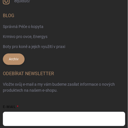
equiduo/
BLOG
Správná Péče o kopyta
Krmivo pro ovce, Energys
Boty pro koně a jejich využití v praxi
Archiv
ODEBÍRAT NEWSLETTER
Vložte svůj e-mail a my vám budeme zasílat informace o nových
produktech na našem e-shopu.
E-MAIL