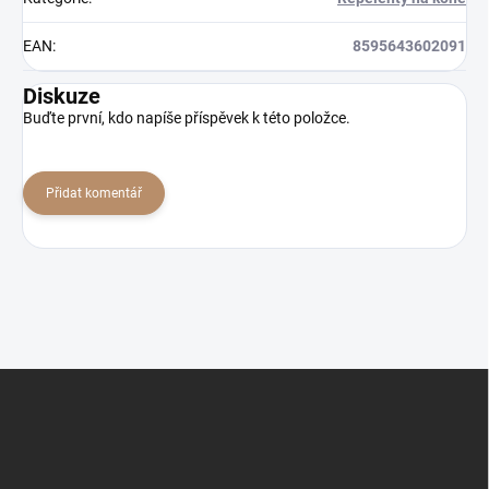
EAN
:
8595643602091
Diskuze
Buďte první, kdo napíše příspěvek k této položce.
Přidat komentář
Z
á
p
a
t