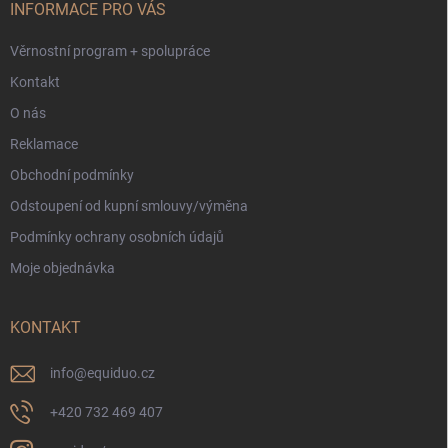
í
INFORMACE PRO VÁS
Věrnostní program + spolupráce
Kontakt
O nás
Reklamace
Obchodní podmínky
Odstoupení od kupní smlouvy/výměna
Podmínky ochrany osobních údajů
Moje objednávka
KONTAKT
info
@
equiduo.cz
+420 732 469 407