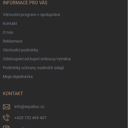
í
INFORMACE PRO VÁS
Věrnostní program + spolupráce
Kontakt
O nás
Reklamace
Obchodní podmínky
Odstoupení od kupní smlouvy/výměna
Podmínky ochrany osobních údajů
Moje objednávka
KONTAKT
info
@
equiduo.cz
+420 732 469 407