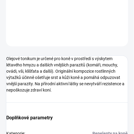
Olejové tonikum je určené pro koně v prostředí s výskytem
létavého hmyzu a dalších vnějších parazitů (komáři, mouchy,
ovádi, vši, klíšťata a další)
DETAILNÍ INFORMACE
ZEPTAT SE
HLÍDAT
Olejové tonikum je určené pro koně v prostředí s výskytem
létavého hmyzu a dalších vnějších parazitů (komáři, mouchy,
ovádi, vši, klíšťata a další). Originální kompozice rostlinných
výtažků účinně ošetřuje srst a kůži koně a pomáhá odpuzovat
vnější parazity. Na přírodní aktivní látky se nevytváří rezistence a
nepoškozuje zdraví koní.
Doplňkové parametry
Kategorie
:
Repelenty na koně