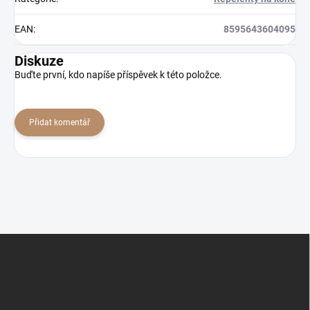
EAN
:
8595643604095
Diskuze
Buďte první, kdo napíše příspěvek k této položce.
Přidat komentář
Z
á
p
a
t