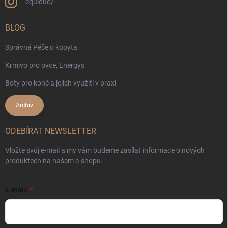
equiduo/
BLOG
Správná Péče o kopyta
Krmivo pro ovce, Energys
Boty pro koně a jejich využití v praxi
Archiv
ODEBÍRAT NEWSLETTER
Vložte svůj e-mail a my vám budeme zasílat informace o nových
produktech na našem e-shopu.
E-MAIL