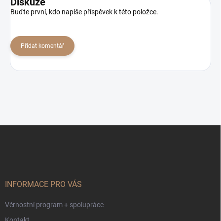
Diskuze
Buďte první, kdo napíše příspěvek k této položce.
Přidat komentář
Z
á
p
a
t
í
INFORMACE PRO VÁS
Věrnostní program + spolupráce
Kontakt