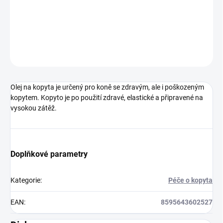
Olej na kopyta je určený pro koně se zdravým, ale i poškozeným
kopytem
DETAILNÍ INFORMACE
ZEPTAT SE
HLÍDAT
Olej na kopyta je určený pro koně se zdravým, ale i poškozeným
kopytem. Kopyto je po použití zdravé, elastické a připravené na
vysokou zátěž.
Doplňkové parametry
Kategorie
:
Péče o kopyta
EAN
:
8595643602527