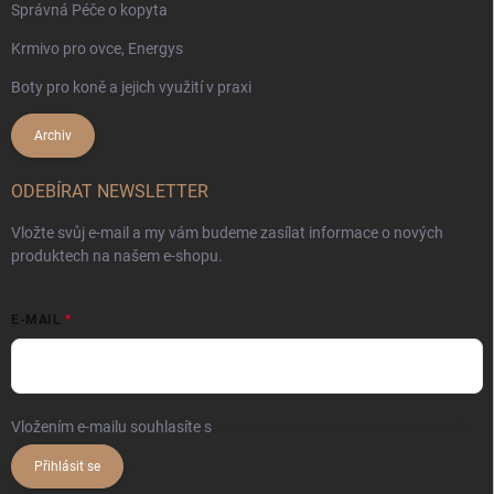
Správná Péče o kopyta
Krmivo pro ovce, Energys
Boty pro koně a jejich využití v praxi
Archiv
ODEBÍRAT NEWSLETTER
Vložte svůj e-mail a my vám budeme zasílat informace o nových
produktech na našem e-shopu.
E-MAIL
Vložením e-mailu souhlasíte s
podmínkami ochrany osobních údajů
Přihlásit se