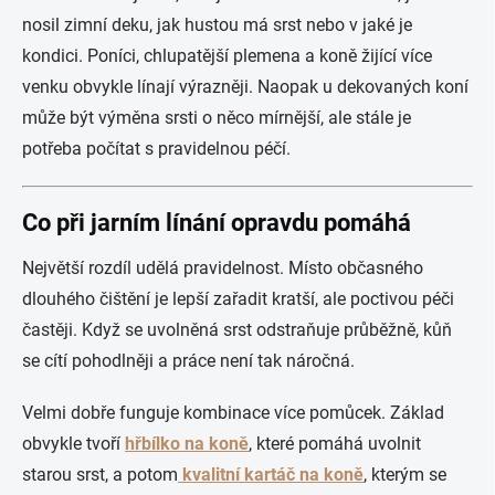
nosil zimní deku, jak hustou má srst nebo v jaké je
kondici. Poníci, chlupatější plemena a koně žijící více
venku obvykle línají výrazněji. Naopak u dekovaných koní
může být výměna srsti o něco mírnější, ale stále je
potřeba počítat s pravidelnou péčí.
Co při jarním línání opravdu pomáhá
Největší rozdíl udělá pravidelnost. Místo občasného
dlouhého čištění je lepší zařadit kratší, ale poctivou péči
častěji. Když se uvolněná srst odstraňuje průběžně, kůň
se cítí pohodlněji a práce není tak náročná.
Velmi dobře funguje kombinace více pomůcek. Základ
obvykle tvoří
hřbílko na koně
, které pomáhá uvolnit
starou srst, a potom
kvalitní kartáč na koně
, kterým se