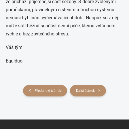
že přichází příjemnější část sezony. S dobře zvolenými
pomůckami, pravidelným čištěním a trochou systému
nemusí být línání vyčerpávající období. Naopak se z něj
může stát běžná součást denní péče, kterou zvládnete
rychle a bez zbytečného stresu.
Váš tým
Equiduo
Předchozí článek
Další článek
Z
á