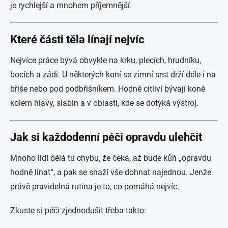
je rychlejší a mnohem příjemnější.
Které části těla línají nejvíc
Nejvíce práce bývá obvykle na krku, plecích, hrudníku,
bocích a zádi. U některých koní se zimní srst drží déle i na
břiše nebo pod podbřišníkem. Hodně citliví bývají koně
kolem hlavy, slabin a v oblasti, kde se dotýká výstroj.
Jak si každodenní péči opravdu ulehčit
Mnoho lidí dělá tu chybu, že čeká, až bude kůň „opravdu
hodně línat“, a pak se snaží vše dohnat najednou. Jenže
právě pravidelná rutina je to, co pomáhá nejvíc.
Zkuste si péči zjednodušit třeba takto: