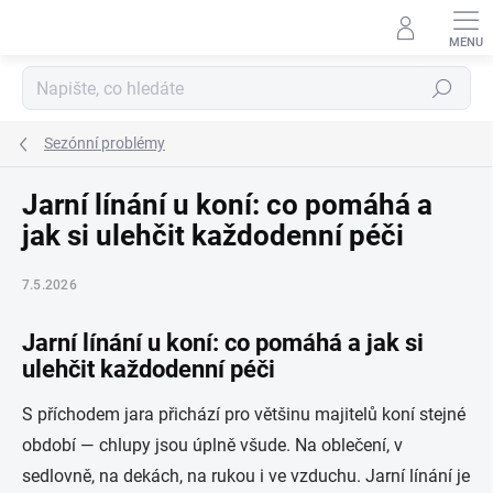
Přejít
na
obsah
Hledat
Sezónní problémy
Jarní línání u koní: co pomáhá a
jak si ulehčit každodenní péči
7.5.2026
Jarní línání u koní: co pomáhá a jak si
ulehčit každodenní péči
S příchodem jara přichází pro většinu majitelů koní stejné
období — chlupy jsou úplně všude. Na oblečení, v
sedlovně, na dekách, na rukou i ve vzduchu. Jarní línání je