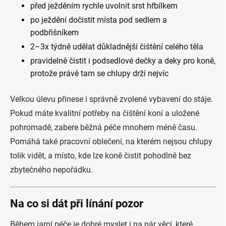
před ježděním rychle uvolnit srst hřbílkem
po ježdění dočistit místa pod sedlem a
podbřišníkem
2–3x týdně udělat důkladnější čištění celého těla
pravidelně čistit i podsedlové dečky a deky pro koně,
protože právě tam se chlupy drží nejvíc
Velkou úlevu přinese i správně zvolené vybavení do stáje.
Pokud máte kvalitní potřeby na čištění koní a uložené
pohromadě, zabere běžná péče mnohem méně času.
Pomáhá také pracovní oblečení, na kterém nejsou chlupy
tolik vidět, a místo, kde lze koně čistit pohodlně bez
zbytečného nepořádku.
Na co si dát při línání pozor
Během jarní péče je dobré myslet i na pár věcí, které