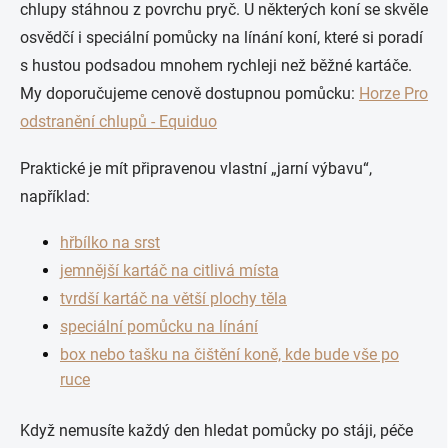
chlupy stáhnou z povrchu pryč. U některých koní se skvěle
osvědčí i speciální pomůcky na línání koní, které si poradí
s hustou podsadou mnohem rychleji než běžné kartáče.
My doporučujeme cenově dostupnou pomůcku:
H
orze Pro
odstranění chlupů - Equiduo
Praktické je mít připravenou vlastní „jarní výbavu“,
například:
hřbílko na srst
jemnější kartáč na citlivá místa
tvrdší kartáč na větší plochy těla
speciální pomůcku na línání
box nebo tašku na čištění koně, kde bude vše po
ruce
Když nemusíte každý den hledat pomůcky po stáji, péče