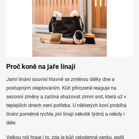
Proč koně na jaře línají
Jarní línání souvisí hlavně se změnou délky dne a
postupným oteplováním. Kůň přirozeně reaguje na
sezonní změny a začíná shazovat zimní srst, která už v
teplejších dnech není potřeba. U některých koní probíhá
línání poměrně rychle, jiní línají několik týdnů a někdy i
déle.
Velkou roli hraje i to, zda je kůň celodenně venku, jestli