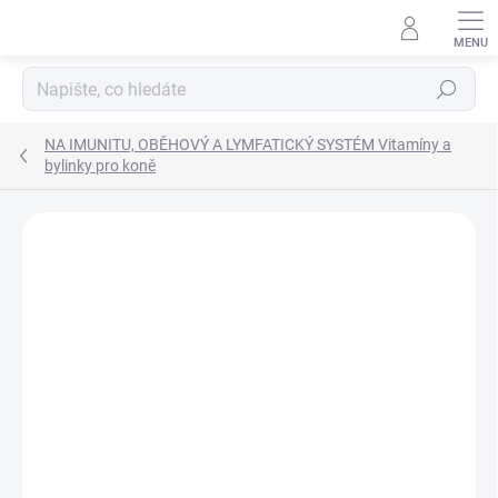
Přejít
na
obsah
Hledat
NA IMUNITU, OBĚHOVÝ A LYMFATICKÝ SYSTÉM Vitamíny a
bylinky pro koně
Neohodnoceno
Podrobnosti hodnocení
ZNAČKA:
PREMIN
NOVINKA