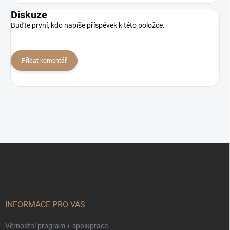
Diskuze
Buďte první, kdo napíše příspěvek k této položce.
Přidat komentář
Z
á
p
a
t
í
INFORMACE PRO VÁS
Věrnostní program + spolupráce