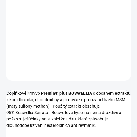
VELIKOST
−
+
Přidat do košíku
Vitamíny pro koně pro prevenci i akutní stavy obtíží pohybového
aparátu
DETAILNÍ INFORMACE
ZEPTAT SE
HLÍDAT
Doplňkové krmivo
Premin® plus BOSWELLIA
s obsahem extraktu
z kadidlovníku, chondroitiny a přídavkem protizánětlivého MSM
(metylsulfonylmethan) . Použitý extrakt obsahuje
95% Boswellia Serrata! Boswellová kyselina nemá dráždivé a
poškozující účinky na sliznici žaludku, které způsobuje
dlouhodobé užívání nesteroidních antirevmatik.