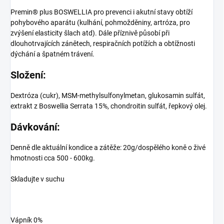
Premin® plus BOSWELLIA pro prevenci i akutní stavy obtíží
pohybového aparátu (kulhání, pohmožděniny, artróza, pro
zvýšení elasticity šlach atd). Dále příznivě působí při
dlouhotrvajících zánětech, respiračních potížích a obtížnosti
dýchání a špatném trávení.
Složení:
Dextróza (cukr), MSM-methylsulfonylmetan, glukosamin sulfát,
extrakt z Boswellia Serrata 15%, chondroitin sulfát, řepkový olej.
Dávkování:
Denně dle aktuální kondice a zátěže: 20g/dospělého koně o živé
hmotnosti cca 500 - 600kg.
Skladujte v suchu
Vápník 0%