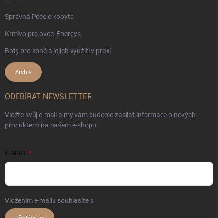
Správná Péče o kopyta
Krmivo pro ovce, Energys
Boty pro koně a jejich využití v praxi
Archiv
ODEBÍRAT NEWSLETTER
Vložte svůj e-mail a my vám budeme zasílat informace o nových
produktech na našem e-shopu.
E-MAIL
Vložením e-mailu souhlasíte s
podmínkami ochrany osobních údajů