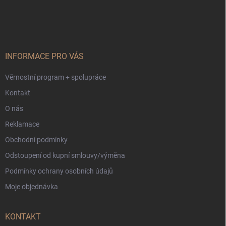
Z
á
p
a
t
í
INFORMACE PRO VÁS
Věrnostní program + spolupráce
Kontakt
O nás
Reklamace
Obchodní podmínky
Odstoupení od kupní smlouvy/výměna
Podmínky ochrany osobních údajů
Moje objednávka
KONTAKT