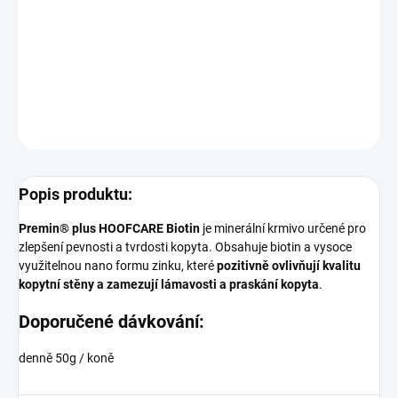
Pro zlepšení tvrdosti a pevnosti kopyta
DETAILNÍ INFORMACE
ZEPTAT SE
HLÍDAT
Popis produktu:
Premin® plus HOOFCARE Biotin
je minerální krmivo určené pro
zlepšení pevnosti a tvrdosti kopyta. Obsahuje biotin a vysoce
využitelnou nano formu zinku, které
pozitivně ovlivňují kvalitu
kopytní stěny a zamezují lámavosti a praskání kopyta
.
Doporučené dávkování:
denně 50g / koně