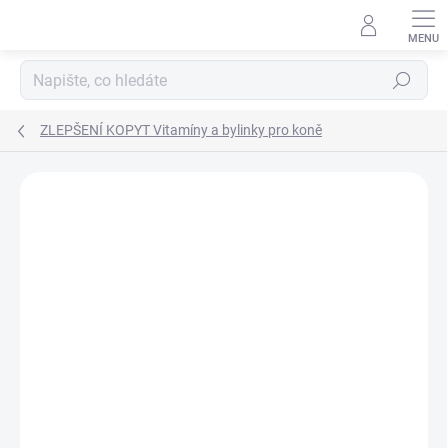
Přejít
na
obsah
Hledat
ZLEPŠENÍ KOPYT Vitamíny a bylinky pro koně
Neohodnoceno
Podrobnosti hodnocení
ZNAČKA:
PREMIN
NOVINKA