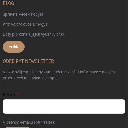
BLOG
Správná Péče o kopyta
Krmivo pro ovce, Energys
Boty pro koně a jejich využití v praxi
Archiv
ODEBÍRAT NEWSLETTER
Vložte svůj e-mail a my vám budeme zasílat informace o nových
produktech na našem e-shopu.
E-MAIL
Vložením e-mailu souhlasíte s
podmínkami ochrany osobních údajů