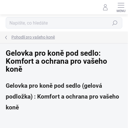
Přejít
na
obsah
Hledat
Pohodlí pro vašeho koně
Gelovka pro koně pod sedlo:
Komfort a ochrana pro vašeho
koně
Gelovka pro koně pod sedlo (gelová
podložka) : Komfort a ochrana pro vašeho
koně