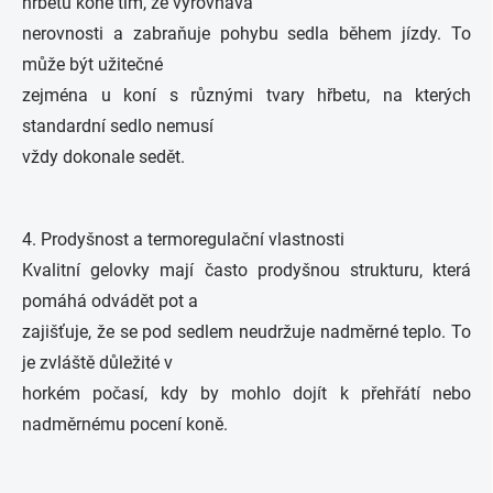
hřbetu koně tím, že vyrovnává
nerovnosti a zabraňuje pohybu sedla během jízdy. To
může být užitečné
zejména u koní s různými tvary hřbetu, na kterých
standardní sedlo nemusí
vždy dokonale sedět.
4. Prodyšnost a termoregulační vlastnosti
Kvalitní gelovky mají často prodyšnou strukturu, která
pomáhá odvádět pot a
zajišťuje, že se pod sedlem neudržuje nadměrné teplo. To
je zvláště důležité v
horkém počasí, kdy by mohlo dojít k přehřátí nebo
nadměrnému pocení koně.