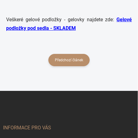
Veškeré gelové podložky - gelovky najdete zde:
Gelové
podložky pod sedla - SKLADEM
Předchozí článek
Z
á
p
a
t
í
INFORMACE PRO VÁS