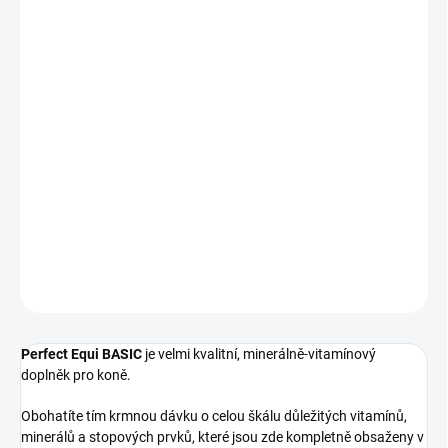
VELIKOST
−
+
Přidat do košíku
PE Basic je vhodný pro naprosto všechny koně, u kterých
potřebujete do krmné dávky doplnit už jen základní multivitamín,
ale i přes to vám záleží na jeho kvalitě. Protože i základní může být
kvalitní!
DETAILNÍ INFORMACE
ZEPTAT SE
HLÍDAT
Perfect Equi BASIC
je velmi kvalitní, minerálně-vitamínový
doplněk pro koně.
Obohatíte tím krmnou dávku o celou škálu důležitých vitamínů,
minerálů a stopových prvků, které jsou zde kompletně obsaženy v