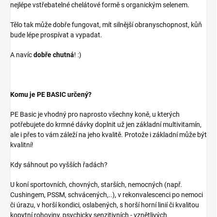
nejlépe vstřebatelné chelátové formě s organickým selenem.
Tělo tak může dobře fungovat, mít silnější obranyschopnost, kůň
bude lépe prospívat a vypadat.
A navíc
dobře chutná
! :)
Komu je PE BASIC určený?
PE Basic je vhodný pro naprosto všechny koně, u kterých
potřebujete do krmné dávky doplnit už jen základní multivitamín,
ale i přes to vám záleží na jeho kvalitě. Protože i základní může být
kvalitní!
Kdy sáhnout po vyšších řadách?
U koní sportovních, chovných, starších, nemocných (např.
Cushingem, PSSM, schvácených,..), v rekonvalescenci po nemoci
či úrazu, v horší kondici, oslabených, s horší horní linií či kvalitou
kopytní rohoviny, psychicky senzitivních - vznětlivých