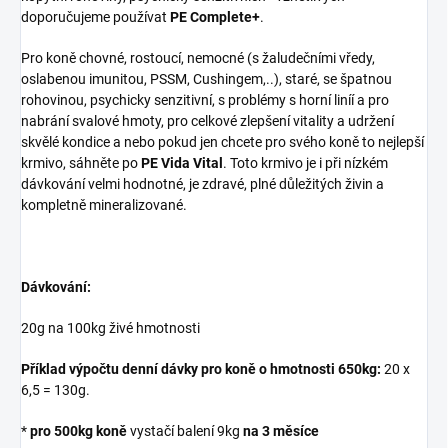
doporučujeme používat
PE Complete+
.
Pro koně chovné, rostoucí, nemocné (s žaludečními vředy,
oslabenou imunitou, PSSM, Cushingem,..), staré, se špatnou
rohovinou, psychicky senzitivní, s problémy s horní liníí a pro
nabrání svalové hmoty, pro celkové zlepšení vitality a udržení
skvělé kondice a nebo pokud jen chcete pro svého koně to nejlepší
krmivo, sáhněte po
PE Vida Vital
. Toto krmivo je i při nízkém
dávkování velmi hodnotné, je zdravé, plné důležitých živin a
kompletně mineralizované.
Dávkování:
20g na 100kg živé hmotnosti
Příklad výpočtu denní dávky pro koně o hmotnosti 650kg:
20 x
6,5 = 130g.
*
pro 500kg koně
vystačí balení 9kg
na 3 měsíce