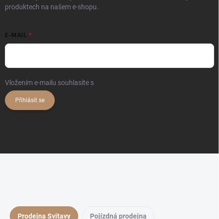
produktech na našem e-shopu.
E-MAIL
Vložením e-mailu souhlasíte s
podmínkami ochrany osobních údajů
Přihlásit se
Prodejna Svitavy
Pojízdná prodejna