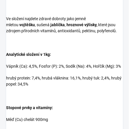
Ve složení najdete zdravé dobroty jako jemně
mletou
vojtěšku
, sušená
jablíčka
,
hroznové výlisky,
které jsou
zdrojem přírodních vitamínů, antioxidantů, pektinu, polyfenolů.
Analytické složení v 1kg:
Vápník (Ca): 4,5%, Fosfor (P): 2%, Sodík (Na): 4%, Hořčík (Mg): 3%
hrubý protein: 7,4%, hrubá vláknina: 16,1%, hrubý tuk: 2,4%, hrubý
popel: 34,5%
Stopové prvky a vitamíny:
Měď (Cu) chelát 900mg