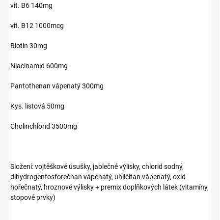
vit. B6 140mg
vit. B12 1000mcg
Biotin 30mg
Niacinamid 600mg
Pantothenan vápenatý 300mg
Kys. listová 50mg
Cholinchlorid 3500mg
Složení: vojtěškové úsušky, jablečné výlisky, chlorid sodný,
dihydrogenfosforečnan vápenatý, uhličitan vápenatý, oxid
hořečnatý, hroznové výlisky + premix doplňkových látek (vitamíny,
stopové prvky)