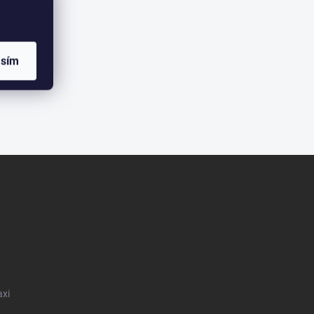
asím
axi