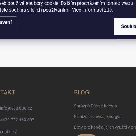
web používá soubory cookie. Dalším procházením tohoto webu
jete souhlas s jejich používáním.. Více informací
zde
.
avení
Souhl
TAKT
BLOG
Správná Péče o kopyta
info
@
equiduo.cz
Krmivo pro ovce, Energys
+420 732 469 407
Boty pro koně a jejich využití v pr
equiduo/