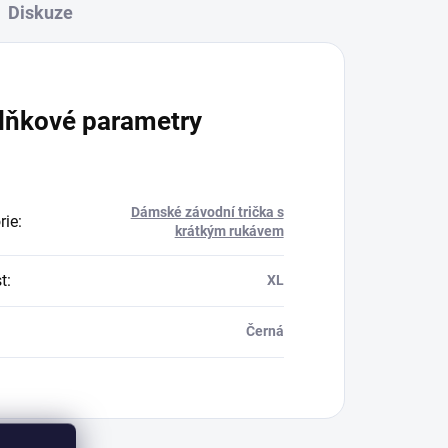
Diskuze
lňkové parametry
Dámské závodní trička s
rie
:
krátkým rukávem
t
:
XL
Černá