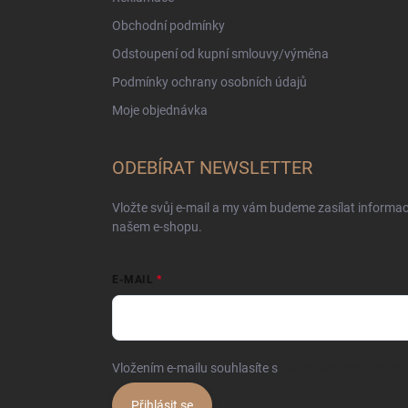
Obchodní podmínky
Odstoupení od kupní smlouvy/výměna
Podmínky ochrany osobních údajů
Moje objednávka
ODEBÍRAT NEWSLETTER
Vložte svůj e-mail a my vám budeme zasílat informa
našem e-shopu.
E-MAIL
Vložením e-mailu souhlasíte s
podmínkami ochrany o
Přihlásit se