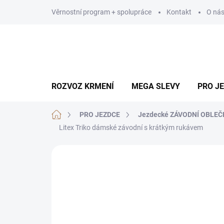
Přejít
Věrnostní program + spolupráce
Kontakt
O ná
na
obsah
ROZVOZ KRMENÍ
MEGA SLEVY
PRO J
Domů
PRO JEZDCE
Jezdecké ZÁVODNÍ OBLEČ
Litex Triko dámské závodní s krátkým rukávem
Neohodnoceno
Podrobnosti hodn