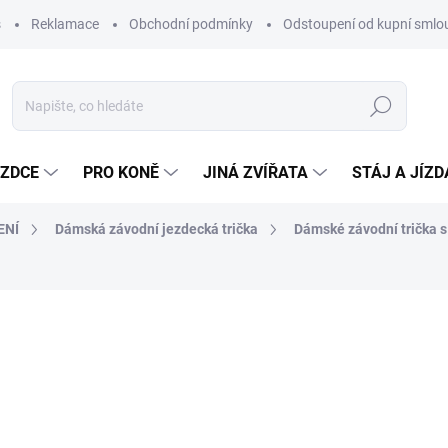
s
Reklamace
Obchodní podmínky
Odstoupení od kupní sml
Hledat
EZDCE
PRO KONĚ
JINÁ ZVÍŘATA
STÁJ A JÍZ
ENÍ
Dámská závodní jezdecká trička
Dámské závodní trička 
ocení
ZNAČKA:
LITEX
905 Kč
748 Kč bez DPH
Měrná
SKLADEM DO 5 DNÍ