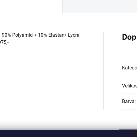
k. 90% Polyamid + 10% Elastan/ Lycra
Dop
975,-
Katego
Velikos
Barva
: