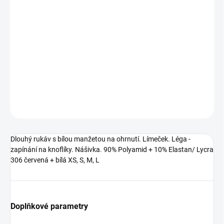
−
+
Přidat do košíku
Dlouhý rukáv s bílou manžetou na ohrnutí. Límeček. Léga -
zapínání na knoflíky. Nášivka. 90% Polyamid + 10% Elastan/ Lycra
306 červená + bílá XS, S, M, L
DETAILNÍ INFORMACE
ZEPTAT SE
HLÍDAT
Dlouhý rukáv s bílou manžetou na ohrnutí. Límeček. Léga -
zapínání na knoflíky. Nášivka. 90% Polyamid + 10% Elastan/ Lycra
306 červená + bílá XS, S, M, L
Doplňkové parametry