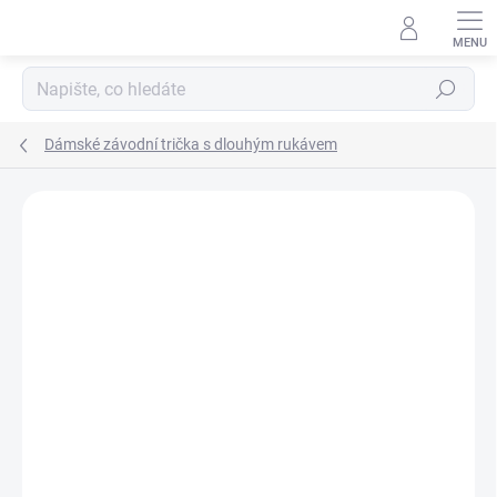
Přejít
na
obsah
Hledat
Dámské závodní trička s dlouhým rukávem
Neohodnoceno
Podrobnosti hodnocení
ZNAČKA:
LITEX