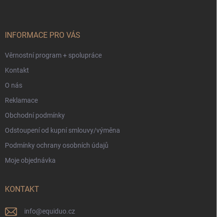
p
a
t
í
INFORMACE PRO VÁS
Věrnostní program + spolupráce
Kontakt
O nás
Reklamace
Obchodní podmínky
Odstoupení od kupní smlouvy/výměna
Podmínky ochrany osobních údajů
Moje objednávka
KONTAKT
info
@
equiduo.cz