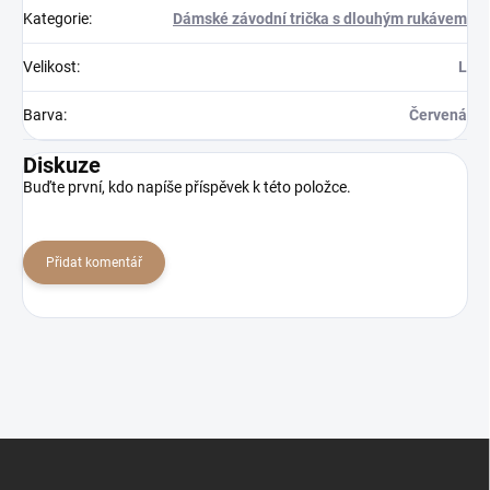
Kategorie
:
Dámské závodní trička s dlouhým rukávem
Velikost
:
L
Barva
:
Červená
Diskuze
Buďte první, kdo napíše příspěvek k této položce.
Přidat komentář
Z
á