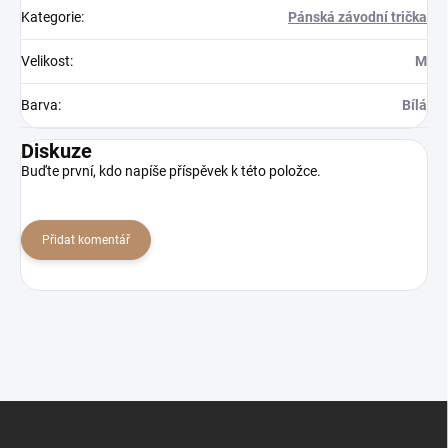
Kategorie
:
Pánská závodní trička
Velikost
:
M
Barva
:
Bílá
Diskuze
Buďte první, kdo napíše příspěvek k této položce.
Přidat komentář
Z
á