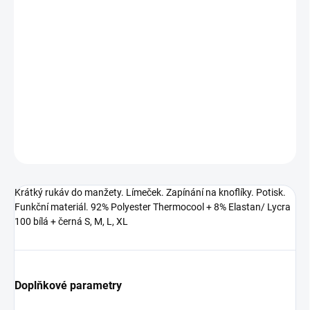
−
+
Přidat do košíku
Krátký rukáv do manžety. Límeček. Zapínání na knoflíky. Potisk.
Funkční materiál. 92% Polyester Thermocool + 8% Elastan/ Lycra
100 bílá + černá S, M, L, XL
DETAILNÍ INFORMACE
ZEPTAT SE
HLÍDAT
Krátký rukáv do manžety. Límeček. Zapínání na knoflíky. Potisk.
Funkční materiál. 92% Polyester Thermocool + 8% Elastan/ Lycra
100 bílá + černá S, M, L, XL
Doplňkové parametry