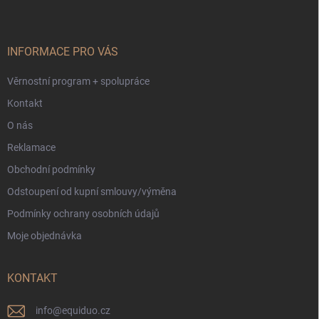
p
a
t
í
INFORMACE PRO VÁS
Věrnostní program + spolupráce
Kontakt
O nás
Reklamace
Obchodní podmínky
Odstoupení od kupní smlouvy/výměna
Podmínky ochrany osobních údajů
Moje objednávka
KONTAKT
info
@
equiduo.cz