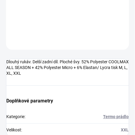
Dlouhý rukáv. Delší zadní díl. Ploché švy. 52% Polyester COOLMAX
ALL SEASON + 42% Polyester Micro + 6% Elastan/ Lycra tisk M, L,
XL, XXL
DETAILNÍ INFORMACE
ZEPTAT SE
HLÍDAT
Dlouhý rukáv. Delší zadní díl. Ploché švy. 52% Polyester COOLMAX
ALL SEASON + 42% Polyester Micro + 6% Elastan/ Lycra tisk M, L,
XL, XXL
Doplňkové parametry
Kategorie
:
Termo prádlo
Velikost
:
XXL