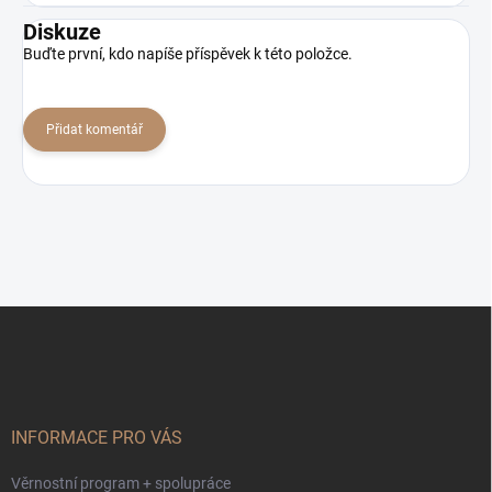
Diskuze
Buďte první, kdo napíše příspěvek k této položce.
Přidat komentář
Z
á
p
a
t
í
INFORMACE PRO VÁS
Věrnostní program + spolupráce