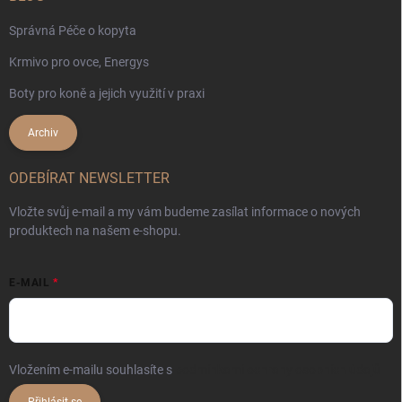
Správná Péče o kopyta
Krmivo pro ovce, Energys
Boty pro koně a jejich využití v praxi
Archiv
ODEBÍRAT NEWSLETTER
Vložte svůj e-mail a my vám budeme zasílat informace o nových
produktech na našem e-shopu.
E-MAIL
Vložením e-mailu souhlasíte s
podmínkami ochrany osobních údajů