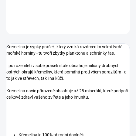
Křemelina pro zdravou kůži a srst, balení 1,5 kg
DETAILNÍ INFORMACE
ZEPTAT SE
HLÍDAT
Křemelina je sypký prášek, který vzniká rozdrcením velmi tvrdé
mořské horniny - tu tvoří zbytky planktonu a schránky řas.
I po rozemletí v sobě prášek stále obsahuje miliony drobných
ostrých okrajů křemeliny, která pomáhá proti všem parazitům - a
to jak ve střevech, tak i na kůži.
Křemelina navíc přirozeně obsahuje až 28 minerálů, které podpoří
celkové zdraví vašeho zvířete a jeho imunitu.
Křemelina je 100% přírodní doplněk