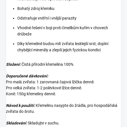
Bohatý zdroj křemíku
Odstraňuje vnitřní i vnější parazity
Vhodné řešení v boji proti čmelíkům kuřím v chovech
drůbeže
Díky křemelině budou mít zvířata lesklejší srst, doplní
chybějící minerály a zlepší jejich fyzickou kondici
Složení:
Čistá přírodní křemelina 100%
Doporučené dávkování:
Pro malá zvířata: 1 zarovnaná čajová lžička denně.
Pro velká zvířata: 1-2 polévkové lžíce denně.
Koně: 150g křemeliny denně.
Návod k použití:
Křemelinu nasypte do žrádla, pro hospodářská
zvířata do šrotu.
Skladování
:
Skladujte v suchu.