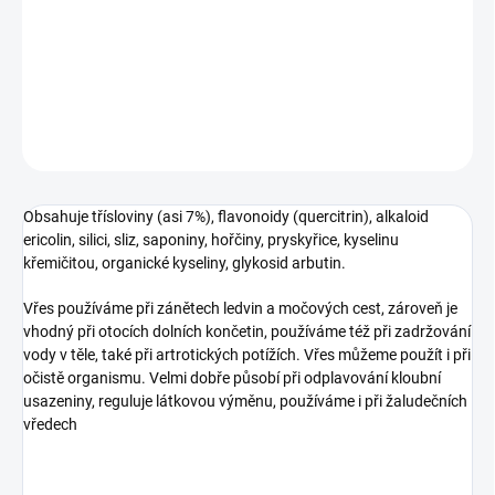
Vřes používáme při zánětech ledvin a močových cest, zároveň je
vhodný při otocích dolních končetin, používáme též při zadržování
vody v těle, také při artrotických potížích.
DETAILNÍ INFORMACE
ZEPTAT SE
HLÍDAT
Obsahuje třísloviny (asi 7%), flavonoidy (quercitrin), alkaloid
ericolin, silici, sliz, saponiny, hořčiny, pryskyřice, kyselinu
křemičitou, organické kyseliny, glykosid arbutin.
Vřes používáme při zánětech ledvin a močových cest, zároveň je
vhodný při otocích dolních končetin, používáme též při zadržování
vody v těle, také při artrotických potížích. Vřes můžeme použít i při
očistě organismu. Velmi dobře působí při odplavování kloubní
usazeniny, reguluje látkovou výměnu, používáme i při žaludečních
vředech