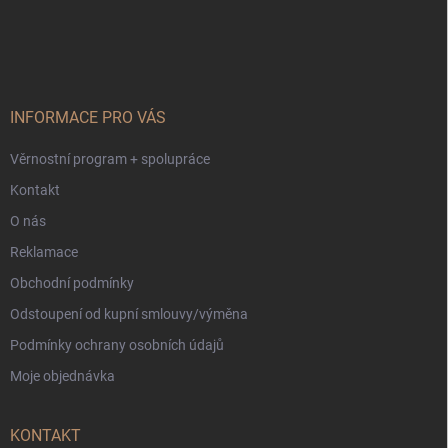
Z
á
p
a
t
í
INFORMACE PRO VÁS
Věrnostní program + spolupráce
Kontakt
O nás
Reklamace
Obchodní podmínky
Odstoupení od kupní smlouvy/výměna
Podmínky ochrany osobních údajů
Moje objednávka
KONTAKT