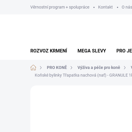
Přejít
Věrnostní program + spolupráce
Kontakt
O ná
na
obsah
ROZVOZ KRMENÍ
MEGA SLEVY
PRO J
Domů
PRO KONĚ
Výživa a péče pro koně
Koňské bylinky Třapatka nachová (nať) - GRANULE 1
Neohodnoceno
Podrobnosti hodn