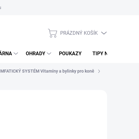
ouvy/výměna
Podmínky ochrany osobních údajů
Moje objednávk
PRÁZDNÝ KOŠÍK
NÁKUPNÍ
KOŠÍK
DÁRNA
OHRADY
POUKAZY
TIPY NA DÁRKY
MFATICKÝ SYSTÉM Vitamíny a bylinky pro koně