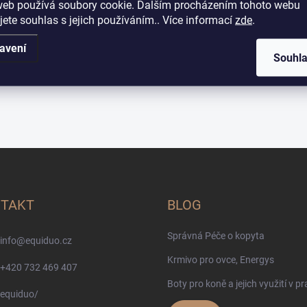
web používá soubory cookie. Dalším procházením tohoto webu
jete souhlas s jejich používáním.. Více informací
zde
.
avení
Souhl
TAKT
BLOG
Správná Péče o kopyta
info
@
equiduo.cz
Krmivo pro ovce, Energys
+420 732 469 407
Boty pro koně a jejich využití v pr
equiduo/