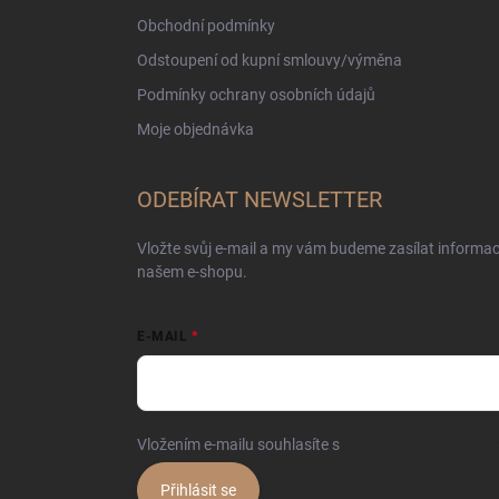
Obchodní podmínky
Odstoupení od kupní smlouvy/výměna
Podmínky ochrany osobních údajů
Moje objednávka
ODEBÍRAT NEWSLETTER
Vložte svůj e-mail a my vám budeme zasílat informa
našem e-shopu.
E-MAIL
Vložením e-mailu souhlasíte s
podmínkami ochrany o
Přihlásit se