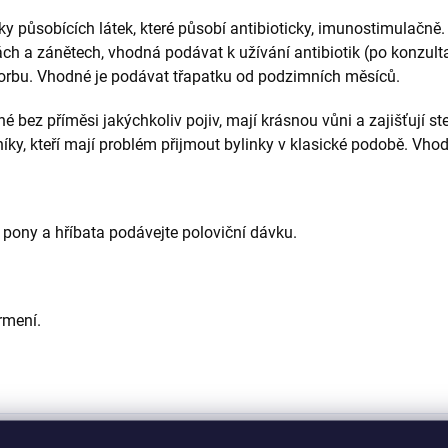
působících látek, které působí antibioticky, imunostimulačně. 
 a zánětech, vhodná podávat k užívání antibiotik (po konzultaci
vorbu. Vhodné je podávat třapatku od podzimních měsíců.
 bez příměsi jakýchkoliv pojiv, mají krásnou vůni a zajišťují st
ky, kteří mají problém přijmout bylinky v klasické podobě. Vhod
pony a hříbata podávejte poloviční dávku.
rmení.