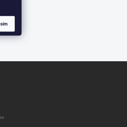
asím
axi