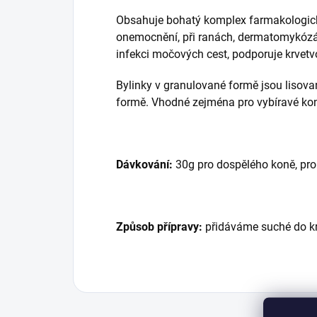
Obsahuje bohatý komplex farmakologicky 
onemocnění, při ranách, dermatomykózách
infekci močových cest, podporuje krvet
Bylinky v granulované formě jsou lisované
formě. Vhodné zejména pro vybíravé koní
Dávkování:
30g pro dospělého koně, pro 
Způsob přípravy:
přidáváme suché do k