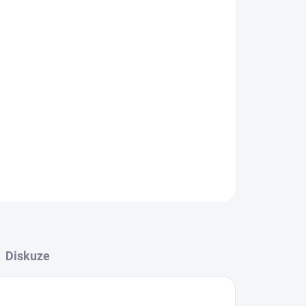
Přidat do košíku
evence onemocnění, při ranách,
 vhodná podávat k užívání antibiotik (po
ZEPTAT SE
HLÍDAT
Diskuze