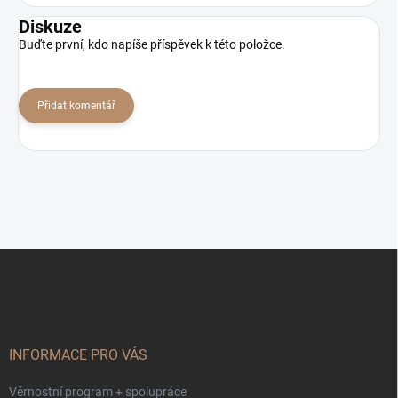
Diskuze
Buďte první, kdo napíše příspěvek k této položce.
Přidat komentář
Z
á
p
a
t
í
INFORMACE PRO VÁS
Věrnostní program + spolupráce