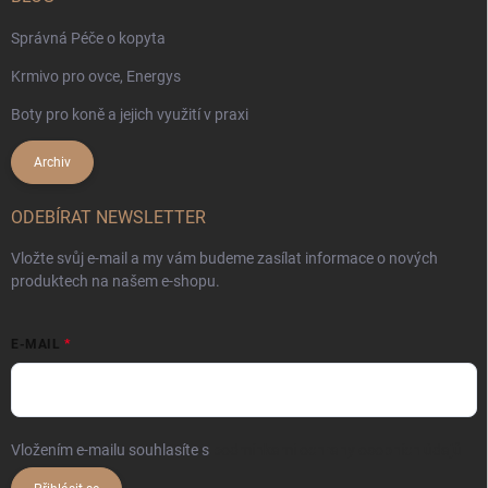
Správná Péče o kopyta
Krmivo pro ovce, Energys
Boty pro koně a jejich využití v praxi
Archiv
ODEBÍRAT NEWSLETTER
Vložte svůj e-mail a my vám budeme zasílat informace o nových
produktech na našem e-shopu.
E-MAIL
Vložením e-mailu souhlasíte s
podmínkami ochrany osobních údajů