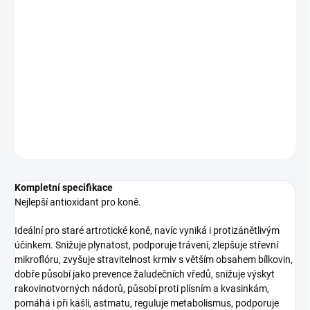
zvyšuje stravitelnost krmiv s větším obsahem bílkovin, dobře
působí jako prevence žaludečních vředů, snižuje výskyt
rakovinotvorných nádorů, působí proti plísním a kvasinkám,
pomáhá i při kašli, astmatu, reguluje metabolismus, podporuje
krvetvorbu,můžeme využít i při horečkách, revmatismu, artritidě,
natažených šlachách, při poruchách močového ústrojí.
DETAILNÍ INFORMACE
ZEPTAT SE
HLÍDAT
Kompletní specifikace
Nejlepší antioxidant pro koně.
Ideální pro staré artrotické koně, navíc vyniká i protizánětlivým
účinkem. Snižuje plynatost, podporuje trávení, zlepšuje střevní
mikroflóru, zvyšuje stravitelnost krmiv s větším obsahem bílkovin,
dobře působí jako prevence žaludečních vředů, snižuje výskyt
rakovinotvorných nádorů, působí proti plísním a kvasinkám,
pomáhá i při kašli, astmatu, reguluje metabolismus, podporuje