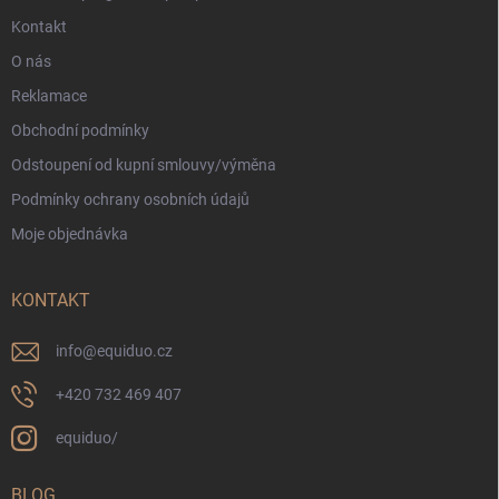
Kontakt
O nás
Reklamace
Obchodní podmínky
Odstoupení od kupní smlouvy/výměna
Podmínky ochrany osobních údajů
Moje objednávka
KONTAKT
info
@
equiduo.cz
+420 732 469 407
equiduo/
BLOG