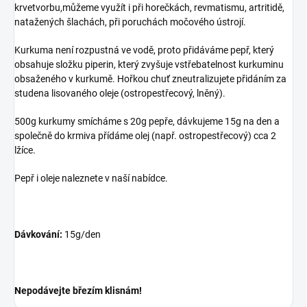
krvetvorbu,můžeme využít i při horečkách, revmatismu, artritidě,
natažených šlachách, při poruchách močového ústrojí.
Kurkuma není rozpustná ve vodě, proto přidáváme pepř, který
obsahuje složku piperin, který zvyšuje vstřebatelnost kurkuminu
obsaženého v kurkumě. Hořkou chuť zneutralizujete přidáním za
studena lisovaného oleje (ostropestřecový, lněný).
500g kurkumy smícháme s 20g pepře, dávkujeme 15g na den a
společně do krmiva přídáme olej (např. ostropestřecový) cca 2
lžíce.
Pepř i oleje naleznete v naší nabídce.
Dávkování:
15g/den
Nepodávejte březím klisnám!