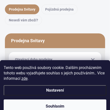
Prodejna Svitavy
Pojízdná prodejna
Nesedí vám zboží?
Prodejna Svitavy
Otevírací doba prodejny
Tento web používá soubory cookie. Dalším procházením
tohoto webu vyjadřujete souhlas s jejich používáním.. Více
informací
zde
.
Nastavení
Copyright 2026
Equiduo
. Všechna práva vyhrazena.
Upravit nastavení
cookies
Souhlasím