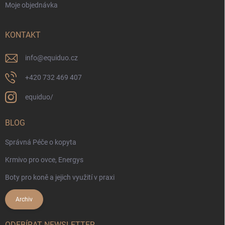
Moje objednávka
KONTAKT
info
@
equiduo.cz
+420 732 469 407
equiduo/
BLOG
Správná Péče o kopyta
Krmivo pro ovce, Energys
Boty pro koně a jejich využití v praxi
Archiv
ODEBÍRAT NEWSLETTER