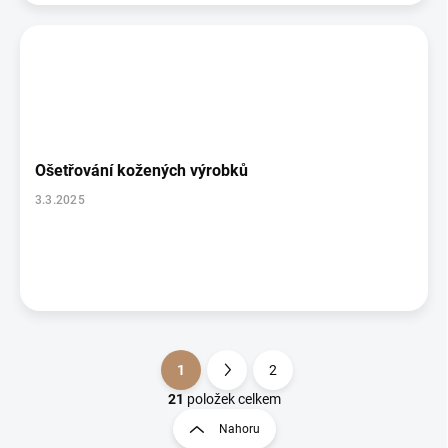
Ošetřování kožených výrobků
3.3.2025
1
2
S
t
21
položek celkem
O
r
v
Nahoru
á
l