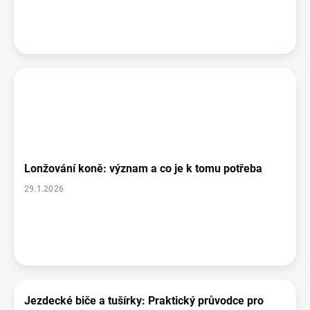
ů
Lonžování koně: význam a co je k tomu potřeba
29.1.2026
Jezdecké biče a tušírky: Praktický průvodce pro