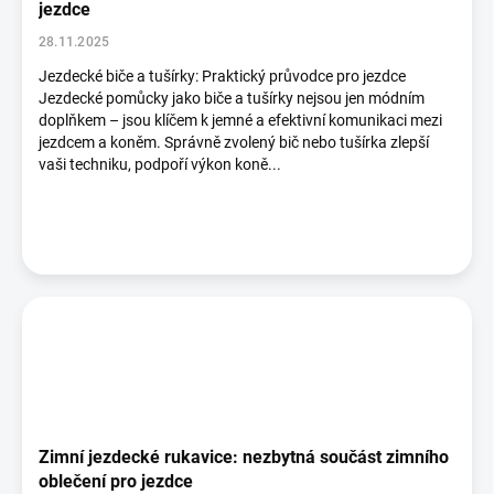
jezdce
28.11.2025
Jezdecké biče a tušírky: Praktický průvodce pro jezdce
Jezdecké pomůcky jako biče a tušírky nejsou jen módním
doplňkem – jsou klíčem k jemné a efektivní komunikaci mezi
jezdcem a koněm. Správně zvolený bič nebo tušírka zlepší
vaši techniku, podpoří výkon koně...
Zimní jezdecké rukavice: nezbytná součást zimního
oblečení pro jezdce