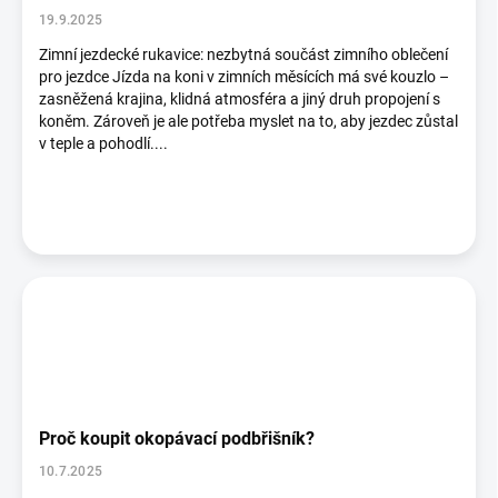
19.9.2025
Zimní jezdecké rukavice: nezbytná součást zimního oblečení
pro jezdce Jízda na koni v zimních měsících má své kouzlo –
zasněžená krajina, klidná atmosféra a jiný druh propojení s
koněm. Zároveň je ale potřeba myslet na to, aby jezdec zůstal
v teple a pohodlí....
Proč koupit okopávací podbřišník?
10.7.2025