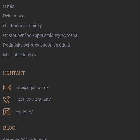
O nás
Reklamace
Obchodní podmínky
Odstoupení od kupní smlouvy/výměna
Podmínky ochrany osobních údajů
Moje objednávka
KONTAKT
info
@
equiduo.cz
+420 732 469 407
equiduo/
BLOG
Správná Péče o kopyta