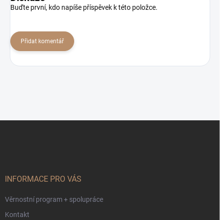
Buďte první, kdo napíše příspěvek k této položce.
Přidat komentář
Z
á
p
a
t
í
INFORMACE PRO VÁS
Věrnostní program + spolupráce
Kontakt