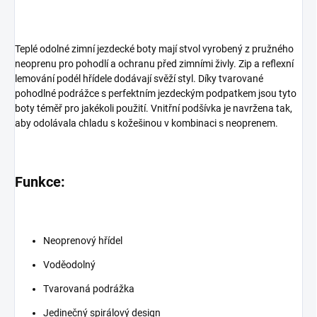
Teplé odolné zimní jezdecké boty mají stvol vyrobený z pružného
neoprenu pro pohodlí a ochranu před zimními živly. Zip a reflexní
lemování podél hřídele dodávají svěží styl. Díky tvarované
pohodlné podrážce s perfektním jezdeckým podpatkem jsou tyto
boty téměř pro jakékoli použití. Vnitřní podšívka je navržena tak,
aby odolávala chladu s kožešinou v kombinaci s neoprenem.
Funkce:
Neoprenový hřídel
Voděodolný
Tvarovaná podrážka
Jedinečný spirálový design