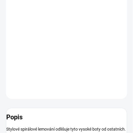
cena:
BARVA
VELIKOST
−
+
Přidat do košíku
Zimní jezdecké vysoké boty s teplou podšívkou
DETAILNÍ INFORMACE
ZEPTAT SE
HLÍDAT
Popis
Stylové spirálové lemování odlišuje tyto vysoké boty od ostatních.