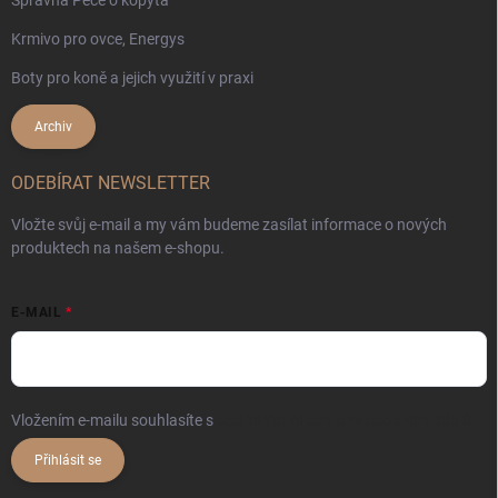
Krmivo pro ovce, Energys
Boty pro koně a jejich využití v praxi
Archiv
ODEBÍRAT NEWSLETTER
Vložte svůj e-mail a my vám budeme zasílat informace o nových
produktech na našem e-shopu.
E-MAIL
Vložením e-mailu souhlasíte s
podmínkami ochrany osobních údajů
Přihlásit se