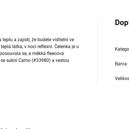
Dop
eplu a zajistí, že budete viditelní ve
lá látka, v noci reflexní. Čelenka je u
Katego
neposouvala se, a měkká fleecová
e se sukní Camo (#33980) a vestou
Barva
:
Velikos