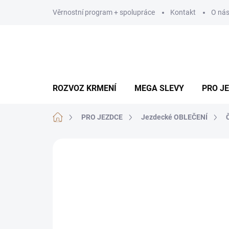
Přejít
Věrnostní program + spolupráce
Kontakt
O ná
na
obsah
ROZVOZ KRMENÍ
MEGA SLEVY
PRO J
Domů
PRO JEZDCE
Jezdecké OBLEČENÍ
Neohodnoceno
Podrobnosti hodn