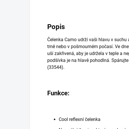
Popis
Čelenka Camo udrží vaši hlavu v suchu a t
tmě nebo v pošmourném počasí. Ve dne tep
uší zakřivená, aby je udržela v teple a 
podšívka je na hlavě pohodlná. Spárujt
(33544).
Funkce:
Cool reflexní čelenka