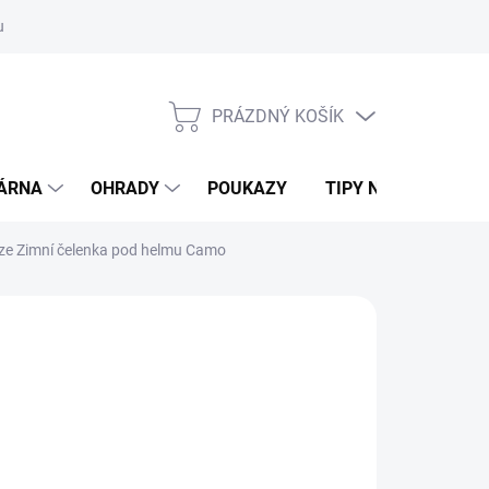
ouvy/výměna
Podmínky ochrany osobních údajů
Moje objednávk
PRÁZDNÝ KOŠÍK
NÁKUPNÍ
KOŠÍK
DÁRNA
OHRADY
POUKAZY
TIPY NA DÁRKY
ze Zimní čelenka pod helmu Camo