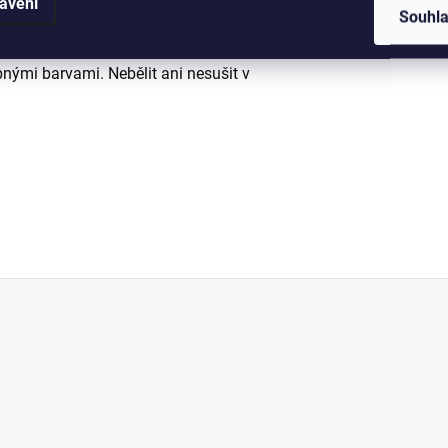
avení
Souhl
bnými barvami. Nebělit ani nesušit v