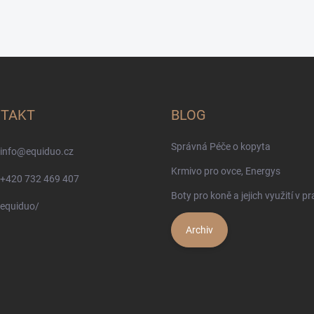
TAKT
BLOG
Správná Péče o kopyta
info
@
equiduo.cz
Krmivo pro ovce, Energys
+420 732 469 407
Boty pro koně a jejich využití v pr
equiduo/
Archiv