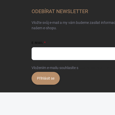
ODEBÍRAT NEWSLETTER
Vložte svůj e-mail a my vám budeme zasílat informa
našem e-shopu.
E-MAIL
Vložením e-mailu souhlasíte s
podmínkami ochrany o
Přihlásit se