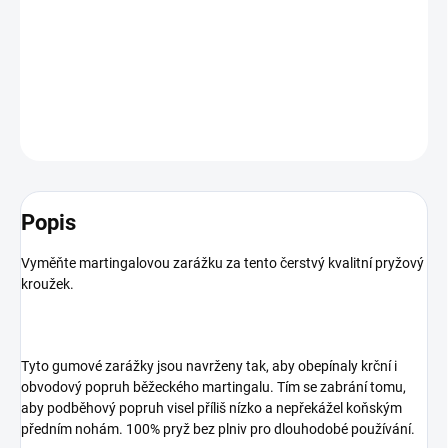
Vyměňte martingalovou zarážku za tento čerstvý kvalitní pryžový
kroužek
DETAILNÍ INFORMACE
ZEPTAT SE
HLÍDAT
Popis
Vyměňte martingalovou zarážku za tento čerstvý kvalitní pryžový
kroužek.
Tyto gumové zarážky jsou navrženy tak, aby obepínaly krční i
obvodový popruh běžeckého martingalu. Tím se zabrání tomu,
aby podběhový popruh visel příliš nízko a nepřekážel koňským
předním nohám. 100% pryž bez plniv pro dlouhodobé používání.