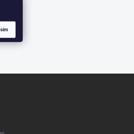
asím
axi