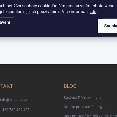
web používá soubory cookie. Dalším procházením tohoto webu
jete souhlas s jejich používáním.. Více informací
zde
.
avení
Souhl
TAKT
BLOG
Správná Péče o kopyta
info
@
equiduo.cz
Krmivo pro ovce, Energys
+420 732 469 407
Boty pro koně a jejich využití v pr