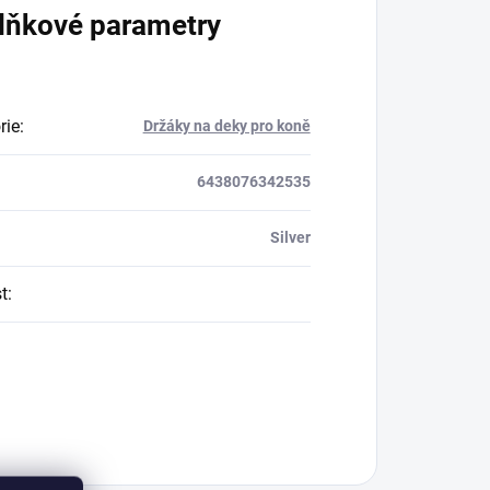
lňkové parametry
rie
:
Držáky na deky pro koně
6438076342535
Silver
t
: