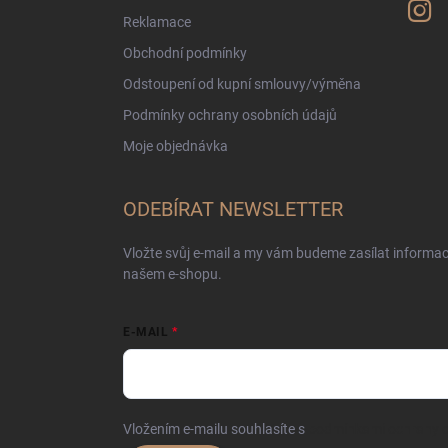
Reklamace
Obchodní podmínky
Odstoupení od kupní smlouvy/výměna
Podmínky ochrany osobních údajů
Moje objednávka
ODEBÍRAT NEWSLETTER
Vložte svůj e-mail a my vám budeme zasílat informa
našem e-shopu.
E-MAIL
Vložením e-mailu souhlasíte s
podmínkami ochrany o