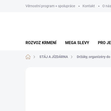
Přejít
Věrnostní program + spolupráce
Kontakt
O ná
na
obsah
ROZVOZ KRMENÍ
MEGA SLEVY
PRO J
Domů
STÁJ A JÍZDÁRNA
Držáky, organizéry do 
Neohodnoceno
Podrobnosti hodn