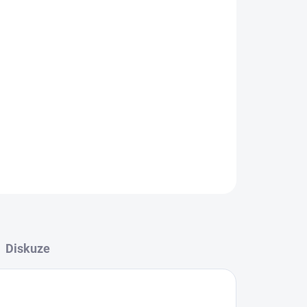
Přidat do košíku
nu
ZEPTAT SE
HLÍDAT
Diskuze