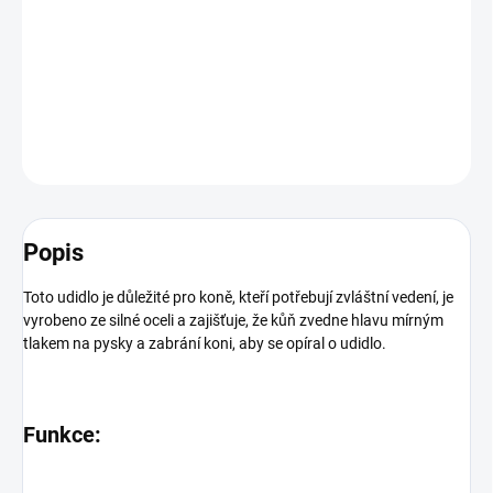
Udidlo stihlo ze silné oceli
DETAILNÍ INFORMACE
ZEPTAT SE
HLÍDAT
Popis
Toto udidlo je důležité pro koně, kteří potřebují zvláštní vedení, je
vyrobeno ze silné oceli a zajišťuje, že kůň zvedne hlavu mírným
tlakem na pysky a zabrání koni, aby se opíral o udidlo.
Funkce: