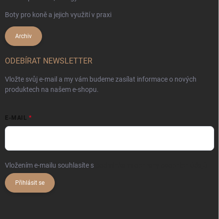
Boty pro koně a jejich využití v praxi
Archiv
ODEBÍRAT NEWSLETTER
Vložte svůj e-mail a my vám budeme zasílat informace o nových
produktech na našem e-shopu.
E-MAIL
Vložením e-mailu souhlasíte s
podmínkami ochrany osobních údajů
Přihlásit se