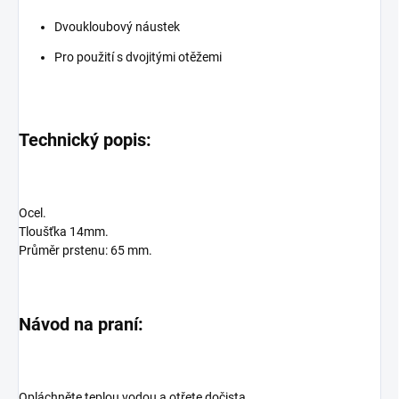
Dvoukloubový náustek
Pro použití s dvojitými otěžemi
Technický popis:
Ocel.
Tloušťka 14mm.
Průměr prstenu: 65 mm.
Návod na praní:
Opláchněte teplou vodou a otřete dočista.