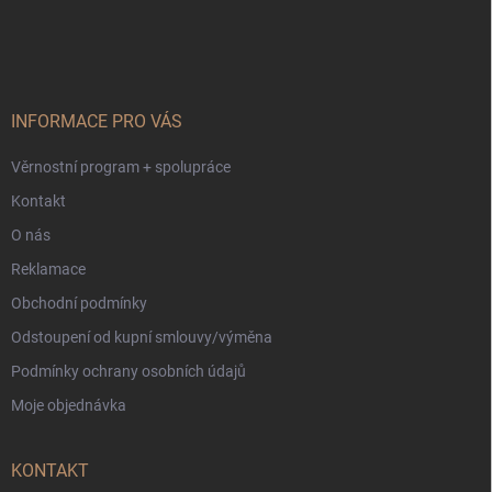
Z
á
p
a
t
í
INFORMACE PRO VÁS
Věrnostní program + spolupráce
Kontakt
O nás
Reklamace
Obchodní podmínky
Odstoupení od kupní smlouvy/výměna
Podmínky ochrany osobních údajů
Moje objednávka
KONTAKT