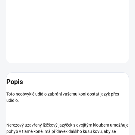
Toto neobvyklé udidlo zabrání vašemu koni dostat jazyk přes
udidlo. nerezový uzavřený lžičkový jazýček s dvojitým kloubem
umožňuje pohyb v tlamě koně.
DETAILNÍ INFORMACE
ZEPTAT SE
HLÍDAT
Popis
Toto neobvyklé udidlo zabrání vašemu koni dostat jazyk přes
udidlo.
Nerezový uzavřený lžičkový jazýček s dvojitým kloubem umožňuje
pohyb v tlamě koně. má přídavek dalšího kusu kovu, aby se