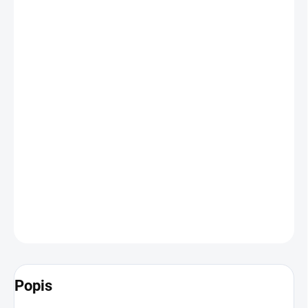
cena:
BARVA
VELIKOST
−
+
Přidat do košíku
Měkká náhradní čelenka s klasickými mosaznými sponami je
perfektním doplňkem každé uzdečky a dotváří vzhled vašeho koně
DETAILNÍ INFORMACE
ZEPTAT SE
HLÍDAT
Popis