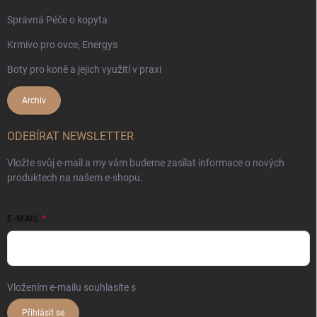
Správná Péče o kopyta
Krmivo pro ovce, Energys
Boty pro koně a jejich využití v praxi
Archiv
ODEBÍRAT NEWSLETTER
Vložte svůj e-mail a my vám budeme zasílat informace o nových
produktech na našem e-shopu.
E-MAIL
Vložením e-mailu souhlasíte s
podmínkami ochrany osobních údajů
Přihlásit se