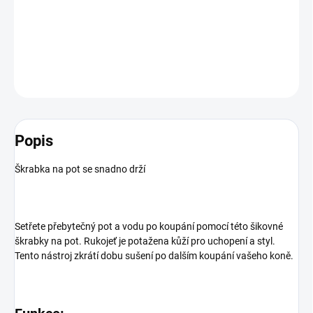
Snadno ovladatelná škrabka na pot odstraňuje přebytečný pot
DETAILNÍ INFORMACE
ZEPTAT SE
HLÍDAT
Popis
Škrabka na pot se snadno drží
Setřete přebytečný pot a vodu po koupání pomocí této šikovné
škrabky na pot. Rukojeť je potažena kůží pro uchopení a styl.
Tento nástroj zkrátí dobu sušení po dalším koupání vašeho koně.