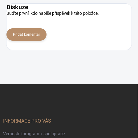
Diskuze
Buďte první, kdo napíše příspěvek k této položce.
Přidat komentář
Z
á
p
a
t
í
INFORMACE PRO VÁS
Věrnostní program + spolupráce