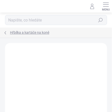
Přejít
na
obsah
Hledat
Hřbílka a kartáče na koně
Neohodnoceno
Podrobnosti hodnocení
ZNAČKA:
HORZE