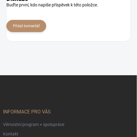
Buďte první, kdo napíše příspěvek k této položce.
Přidat komentář
Z
á
p
a
t
í
INFORMACE PRO VÁS
Věrnostní program + spolupráce
Kontakt