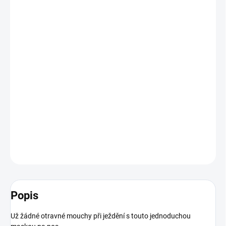
BARVA
VELIKOST
−
+
Přidat do košíku
Zabraňte hmyzu, aby vašeho koně při pastvě obtěžovaly s touto
snadno připevnitelnou maskou na čumák
DETAILNÍ INFORMACE
ZEPTAT SE
HLÍDAT
Popis
Už žádné otravné mouchy při ježdění s touto jednoduchou