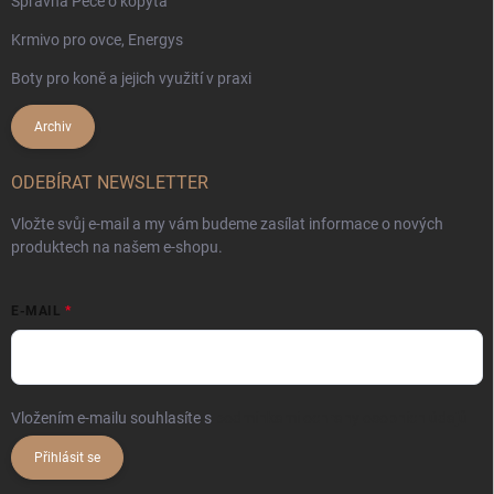
Správná Péče o kopyta
Krmivo pro ovce, Energys
Boty pro koně a jejich využití v praxi
Archiv
ODEBÍRAT NEWSLETTER
Vložte svůj e-mail a my vám budeme zasílat informace o nových
produktech na našem e-shopu.
E-MAIL
Vložením e-mailu souhlasíte s
podmínkami ochrany osobních údajů
Přihlásit se