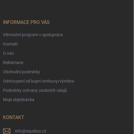
p
a
t
í
INFORMACE PRO VÁS
Věrnostní program + spolupráce
Kontakt
O nás
Reklamace
Obchodní podmínky
Odstoupení od kupní smlouvy/výměna
Podmínky ochrany osobních údajů
Moje objednávka
KONTAKT
info
@
equiduo.cz