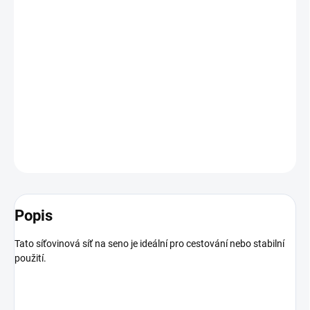
BARVA
−
+
Přidat do košíku
Tato síť na seno udrží až 7kg a umožňuje pomalé krmení
DETAILNÍ INFORMACE
ZEPTAT SE
HLÍDAT
Popis
Tato síťovinová síť na seno je ideální pro cestování nebo stabilní
použití.