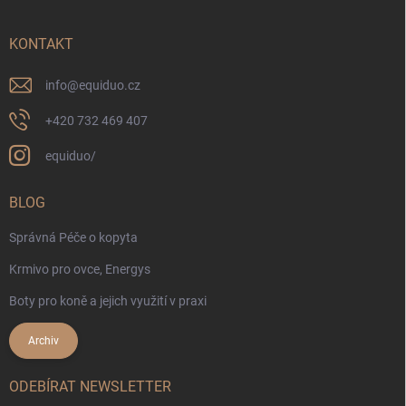
KONTAKT
info
@
equiduo.cz
+420 732 469 407
equiduo/
BLOG
Správná Péče o kopyta
Krmivo pro ovce, Energys
Boty pro koně a jejich využití v praxi
Archiv
ODEBÍRAT NEWSLETTER