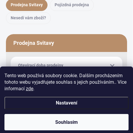
Prodejna Svitavy
Pojízdná prodejna
Nesedí vám zboží?
Prodejna Svitavy
Otevírací doba prodejny
Tento web používá soubory cookie. Dalším procházením
tohoto webu vyjadřujete souhlas s jejich používáním.. Více
informací
zde
.
Nastavení
Copyright 2026
Equiduo
. Všechna práva vyhrazena.
Upravit nastavení
cookies
Souhlasím
Vytvořil Shoptet