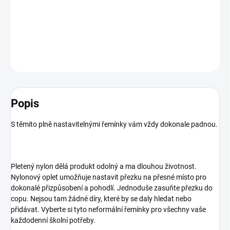
Plně nastavitelný pár řemínků na šporny
DETAILNÍ INFORMACE
ZEPTAT SE
HLÍDAT
Popis
S těmito plně nastavitelnými řemínky vám vždy dokonale padnou.
Pletený nylon dělá produkt odolný a ma dlouhou životnost.
Nylonový oplet umožňuje nastavit přezku na přesné místo pro
dokonalé přizpůsobení a pohodlí. Jednoduše zasuňte přezku do
copu. Nejsou tam žádné díry, které by se daly hledat nebo
přidávat. Vyberte si tyto neformální řemínky pro všechny vaše
každodenní školní potřeby.