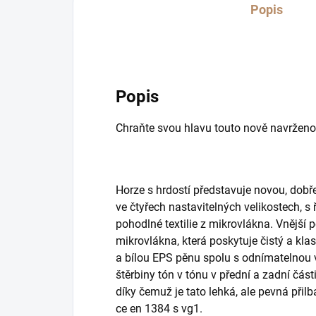
Popis
Popis
Chraňte svou hlavu touto nově navrženo
Horze s hrdostí představuje novou, dobř
ve čtyřech nastavitelných velikostech,
pohodlné textilie z mikrovlákna. Vnější 
mikrovlákna, která poskytuje čistý a kl
a bílou EPS pěnu spolu s odnímatelnou 
štěrbiny tón v tónu v přední a zadní část
díky čemuž je tato lehká, ale pevná přil
ce en 1384 s vg1.