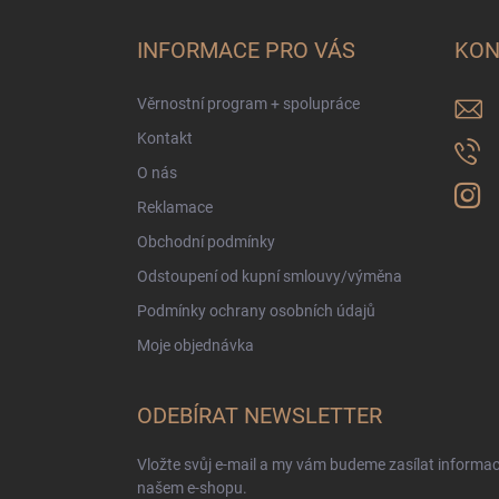
p
a
INFORMACE PRO VÁS
KON
t
í
Věrnostní program + spolupráce
Kontakt
O nás
Reklamace
Obchodní podmínky
Odstoupení od kupní smlouvy/výměna
Podmínky ochrany osobních údajů
Moje objednávka
ODEBÍRAT NEWSLETTER
Vložte svůj e-mail a my vám budeme zasílat informa
našem e-shopu.