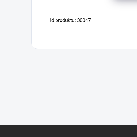
Id produktu: 30047
Z
á