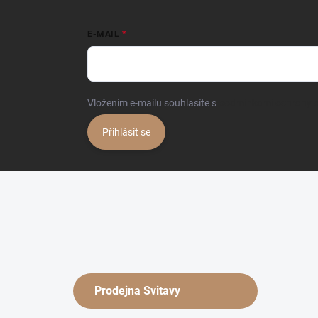
E-MAIL
Vložením e-mailu souhlasíte s
podmínkami ochrany o
Přihlásit se
Prodejna Svitavy