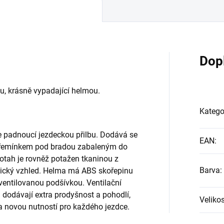
Dop
u, krásně vypadající helmou.
Katego
e padnoucí jezdeckou přilbu. Dodává se
EAN
:
 s řemínkem pod bradou zabaleným do
potah je rovněž potažen tkaninou z
Barva
:
asický vzhled. Helma má ABS skořepinu
ventilovanou podšívkou. Ventilační
i dodávají extra prodyšnost a pohodlí,
Velikos
ba novou nutností pro každého jezdce.