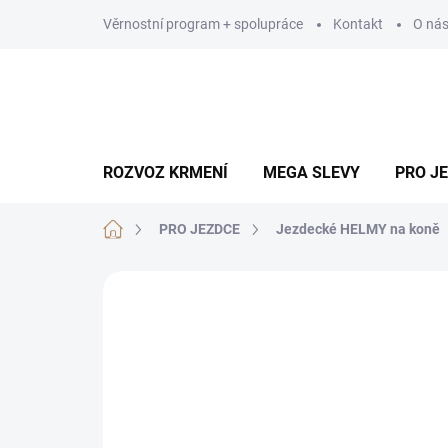
Přejít
Věrnostní program + spolupráce
Kontakt
O ná
na
obsah
ROZVOZ KRMENÍ
MEGA SLEVY
PRO J
Domů
PRO JEZDCE
Jezdecké HELMY na koně
Neohodnoceno
Podrobnosti hodn