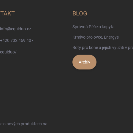
TAKT
BLOG
Správná Péče o kopyta
info
@
equiduo.cz
Krmivo pro ovce, Energys
+420 732 469 407
Boty pro koně a jejich využití v pr
equiduo/
Archiv
ce o nových produktech na