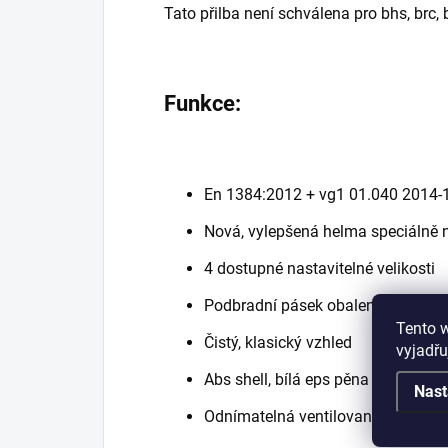
Tato přilba není schválena pro bhs, brc,
Funkce:
En 1384:2012 + vg1 01.040 2014-1
Nová, vylepšená helma speciálně 
4 dostupné nastavitelné velikosti
Podbradní pásek obalený pohodl
Tento 
Čistý, klasický vzhled
vyjadřu
Abs shell, bílá eps pěna
Nast
Odnímatelná ventilovaná podšívk