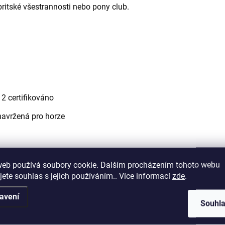
 britské všestrannosti nebo pony club.
2 certifikováno
navržená pro horze
ným mikrovláknem
web používá soubory cookie. Dalším procházením tohoto webu
jete souhlas s jejich používáním.. Více informací
zde
.
avení
Souhl
a