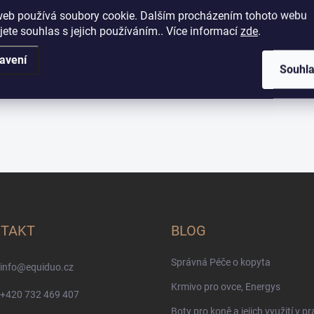
web používá soubory cookie. Dalším procházením tohoto webu
jete souhlas s jejich používáním.. Více informací
zde
.
avení
Souhl
TAKT
BLOG
Správná Péče o kopyta
info
@
equiduo.cz
Krmivo pro ovce, Energys
+420 732 469 407
Boty pro koně a jejich využití v pr