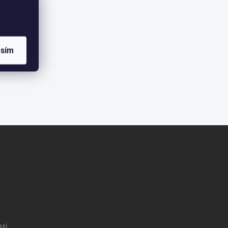
asím
axi