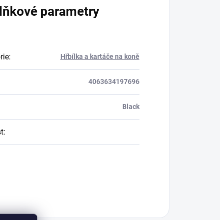
lňkové parametry
rie
:
Hřbílka a kartáče na koně
4063634197696
Black
t
: