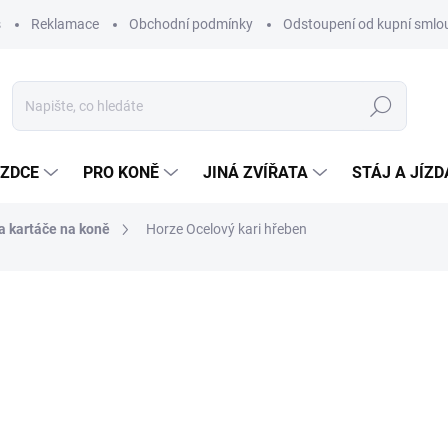
s
Reklamace
Obchodní podmínky
Odstoupení od kupní sml
Hledat
EZDCE
PRO KONĚ
JINÁ ZVÍŘATA
STÁJ A JÍZ
 a kartáče na koně
Horze Ocelový kari hřeben
ocení
ZNAČKA:
HORZE
120 Kč
99 Kč bez DPH
Měrná
SKLADEM DO 5 DNÍ
cena: