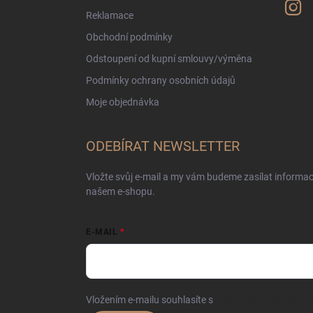
Reklamace
Obchodní podmínky
Odstoupení od kupní smlouvy/výměna
Podmínky ochrany osobních údajů
Moje objednávka
ODEBÍRAT NEWSLETTER
Vložte svůj e-mail a my vám budeme zasílat informa
našem e-shopu.
E-MAIL
Vložením e-mailu souhlasíte s
podmínkami ochrany o