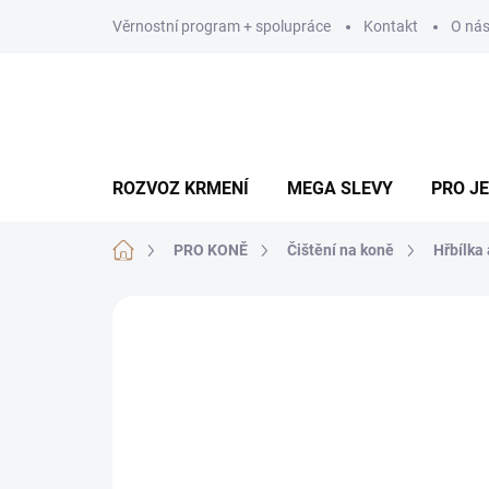
Přejít
Věrnostní program + spolupráce
Kontakt
O ná
na
obsah
ROZVOZ KRMENÍ
MEGA SLEVY
PRO J
Domů
PRO KONĚ
Čištění na koně
Hřbílka
Neohodnoceno
Podrobnosti hodn