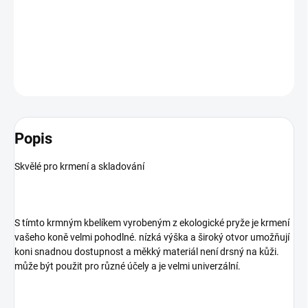
Skvělé pro krmení nebo skladování
DETAILNÍ INFORMACE
ZEPTAT SE
HLÍDAT
Popis
Skvělé pro krmení a skladování
S tímto krmným kbelíkem vyrobeným z ekologické pryže je krmení
vašeho koně velmi pohodlné. nízká výška a široký otvor umožňují
koni snadnou dostupnost a měkký materiál není drsný na kůži.
může být použit pro různé účely a je velmi univerzální.