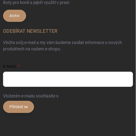
Boty pro koně a jejich využití v praxi
Archiv
ODEBÍRAT NEWSLETTER
Vložte svůj e-mail a my vám budeme zasílat informace o nových
produktech na našem e-shopu.
E-MAIL
Vložením e-mailu souhlasíte s
podmínkami ochrany osobních údajů
Přihlásit se